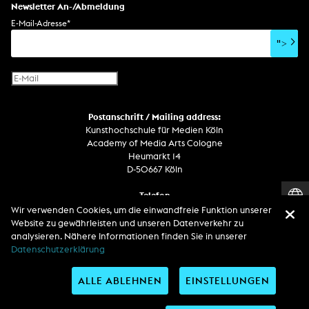
Setdesign
Kunst am Bau
Album
Computerspiel
Drehbuch
Newsletter An-/Abmeldung
Soundtrack
Soundeffekte
Benutzerinterface
Buchprojekt
E-Mail-Adresse
*
Film/Video-Essay
CD-Rom
Publikation
">
Netzprojekt
Gestaltung
Virtual Reality
Text
Internet-Fernsehen
Computeranimation
Postanschrift / Mailing address:
Computergrafik
Kunsthochschule für Medien Köln
Computerinstallation
Academy of Media Arts Cologne
Heumarkt 14
D-50667 Köln
Telefon
Zentrale / Empfang +49 221 201 89 - 0 / - 400
Wir verwenden Cookies, um die einwandfreie Funktion unserer
Wachdienst / Security guard +49 151 186 863 40 (19 Uhr bis 6 Uhr)
Website zu gewährleisten und unseren Datenverkehr zu
analysieren. Nähere Informationen finden Sie in unserer
Datenschutzerklärung
Entdecken Sie uns auf
ALLE ABLEHNEN
EINSTELLUNGEN