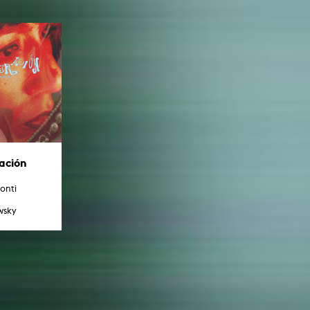
ación
onti
wsky