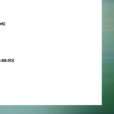
45)
0:22:30)
)