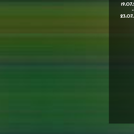
19.07
-
23.07