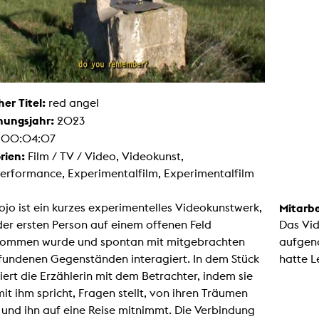
Malerei / Skulptur
Multispecies Storytelling
Netze
Videokunst / Performance
tgenössische Kunst / Globaler Süden
unst- und Medienwissenschaften
senschaft mit erweitertem Materialbegriff
 Studies in Künsten und Wissenschaft
her Titel:
red angel
Transversale Ästhetik
hungsjahr:
2023
Labore / Studios
:
00:04:07
Animationsstudio
rien:
Film / TV / Video, Videokunst,
Aula
Case – Projektraum Fotgrafie
erformance, Experimentalfilm, Experimentalfilm
Computer Seminarraum
3-D-Labor
exMedia Lab
ojo ist ein kurzes experimentelles Videokunstwerk,
Mitarbe
Filmstudios
der ersten Person auf einem offenen Feld
Das Vid
Fotolabor
Grading
ommen wurde und spontan mit mitgebrachten
aufgeno
Infrastruktur
fundenen Gegenständen interagiert. In dem Stück
hatte L
Elektroniklabor
Multispecies Studio
iert die Erzählerin mit dem Betrachter, indem sie
Kameratechnik
mit ihm spricht, Fragen stellt, von ihren Träumen
Schnittplätze
Tonstudios
 und ihn auf eine Reise mitnimmt. Die Verbindung
Werkstatt