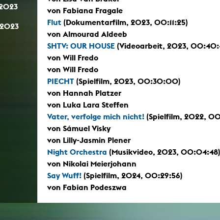
.2023
von Fabiana Fragale
Flut
(Dokumentarfilm, 2023, 00:11:25)
.2023
von Almourad Aldeeb
SHTV: OUR HOUSE
(Videoarbeit, 2023, 00:40:
von Will Fredo
von Will Fredo
PIECHT
(Spielfilm, 2023, 00:30:00)
von Hannah Platzer
von Luka Lara Steffen
Vater, verfolge mich nicht!
(Spielfilm, 2022, 0
von Sámuel Visky
von Lilly-Jasmin Plener
Night Orchestra
(Musikvideo, 2023, 00:04:48
von Nikolai Meierjohann
Say Wuff!
(Spielfilm, 2024, 00:29:56)
von Fabian Podeszwa