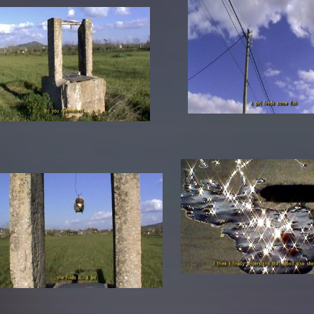
In Erinnerung
Publikationen Lehrende
Top 10 Ausleihe
Meldestelle Hinweisgeberschutzg
Rara
Open Access
AGG-Beschwerdestelle