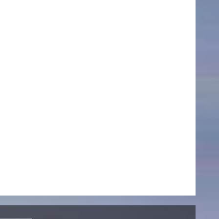
AKTUELLES
Alle Termine
Auszeichnungen
Festivalteilnahmen
Karriere
Jobs
Presse
Pressemitteilungen
Presse Downloads
Lehrende woanders