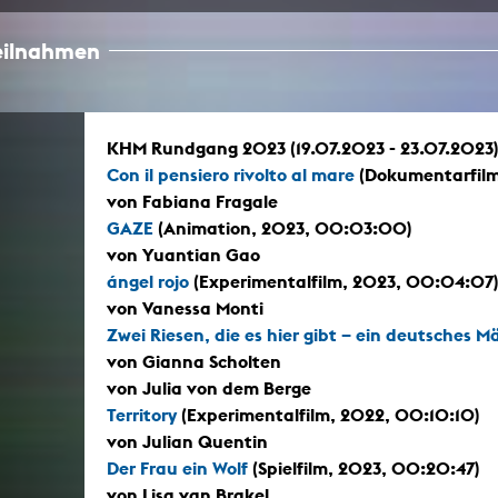
teilnahmen
KHM Rundgang 2023 (19.07.2023 - 23.07.2023
Con il pensiero rivolto al mare
(Dokumentarfilm
von Fabiana Fragale
GAZE
(Animation, 2023, 00:03:00)
von Yuantian Gao
ángel rojo
(Experimentalfilm, 2023, 00:04:07
von Vanessa Monti
Zwei Riesen, die es hier gibt – ein deutsches 
von Gianna Scholten
von Julia von dem Berge
Territory
(Experimentalfilm, 2022, 00:10:10)
von Julian Quentin
Der Frau ein Wolf
(Spielfilm, 2023, 00:20:47)
von Lisa van Brakel