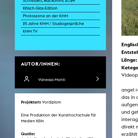
Schreiben, was kommt 2024
Kölsch-Glas-Edition
Photoszene an der KHM
Zei
25 Jahre KHM / Studiogespräche
K
KHM TV
Kunstwis
Queer
Englisc
Entste
Länge
AUTOR/INNEN:
Katego
Videop
Vanessa Monti
angel r
das in 
Projektart:
Vordiplom
aufgen
und ge
Eine Produktion der Kunsthochschule für
interag
Medien Köln
direkt 
Quelle:
erzählt