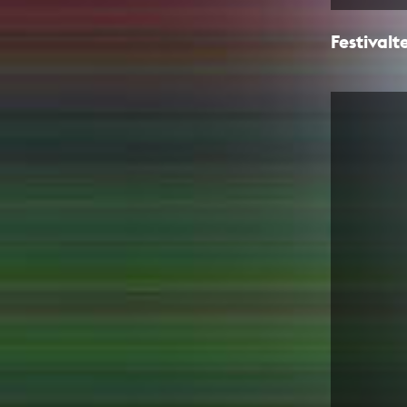
Computeranimation
Computergrafik
Festival
Computerinstallation