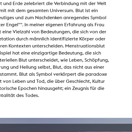
t und Erde zelebriert die Verbindung mit der Welt
Zentrale Ausleihe
mit mit dem gesamten Universum. Blut ist ein
utiges und zum Nachdenken anregendes Symbol
BIBLIOTHEK
ÜBER UNS
ter Engel"". In meiner eigenen Erfahrung als Frau
t eine Vielzahl von Bedeutungen, die sich von der
Digitale Bibliothek
Personen
etation durch männlich identifizierte Körper oder
Filme
Organisation
eren Kontexten unterscheiden. Menstruationsblut
Bücher
Das KHM Logo
spiel hat eine einzigartige Bedeutung, die sich
eriellen Blut unterscheidet, wie Leben, Schöpfung,
Zeitschriften
Gleichstellung
ung und Heilung selbst, Blut, das nicht aus einer
Nützliche Hilfen / Kontakte
Sounds
stammt. Blut als Symbol verkörpert die paradoxe
Förderpreis für FLINTA*
Studium mit Kind
t von Leben und Tod, die über Geschlecht, Kultur
Semesterapparate
Antidiskriminierung
torische Epochen hinausgeht; ein Zeugnis für die
KHM Verlag
talität des Todes.
Ombudsstellen
edition KHM
KHM Journal
AStA und StuPa
LECTURE Reihe
Lab Jahrbuch
Freunde der KHM e.V.
off topic
Empfehlungen
Partner
Neuerwerbungen