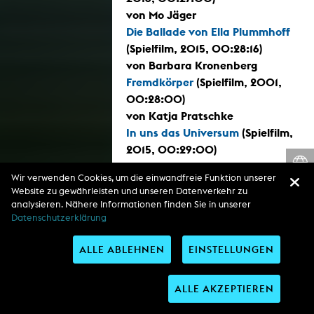
von Mo Jäger
Die Ballade von Ella Plummhoff
(Spielfilm, 2015, 00:28:16)
von Barbara Kronenberg
Fremdkörper
(Spielfilm, 2001,
00:28:00)
von Katja Pratschke
In uns das Universum
(Spielfilm,
2015, 00:29:00)
von Lisa Krane
Wir verwenden Cookies, um die einwandfreie Funktion unserer
Website zu gewährleisten und unseren Datenverkehr zu
analysieren. Nähere Informationen finden Sie in unserer
Loikka dance film festival,
Datenschutzerklärung
Helsinki, Finland 2016
07.04.2016
ALLE ABLEHNEN
EINSTELLUNGEN
(07.04.2016 - 10.04.2016)
-
In uns das Universum
(Spielfilm,
10.04.2016
2015, 00:29:00)
ALLE AKZEPTIEREN
von Lisa Krane