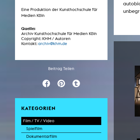
autobi
Eine Produktion der Kunsthochschule für
unbegr
Medien Köln
ARCHIV
Quelle:
Archiv Kunsthochschule für Medien Köln
Künstlerische Arbeiten Studierende
Copyright: KHM / Autoren
Kontakt:
archiv@khm.de
KHM Forschung
KHM Rundgänge
Veranstaltungen / Mitschnitte
Beitrag Teilen
Schreiben, was kommt
Kölsch-Glas-Edition
Photoszene an der KHM
25 Jahre KHM / Studiogespräche
KATEGORIEN
Film / TV / Video
Spielfilm
Dokumentarfilm