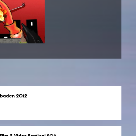
esetz
esbaden 2012
ilm & Video Festival 2011