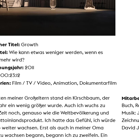
Malerei / Skulptur
Multispecies Storytelling
Netze
Videokunst / Performance
tgenössische Kunst / Globaler Süden
unst- und Medienwissenschaften
senschaft mit erweitertem Materialbegriff
 Studies in Künsten und Wissenschaft
her Titel:
Growth
Transversale Ästhetik
tel:
Wie kann etwas weniger werden, wenn es
Labore / Studios
mehr wird?
Animationsstudio
hungsjahr:
2011
Aula
Case – Projektraum Fotgrafie
:
00:23:12
Computer Seminarraum
rien:
Film / TV / Video, Animation, Dokumentarfilm
3-D-Labor
exMedia Lab
Filmstudios
en meiner Großeltern stand ein Kirschbaum, der
Mitarbe
Fotolabor
Grading
ahr ein wenig größer wurde. Auch ich wuchs zu
Buch, R
Infrastruktur
Zeit noch, genauso wie die Weltbevölkerung und
Musik: 
Elektroniklabor
Multispecies Studio
ttoinlandsprodukt. Ich hatte das Gefühl, ich würde
Zeichnu
Kameratechnik
 weiter wachsen. Erst als auch in meiner Oma
David 
Schnittplätze
Tonstudios
u wachsen begann, begann ich zu zweifeln. Ein
Werkstatt