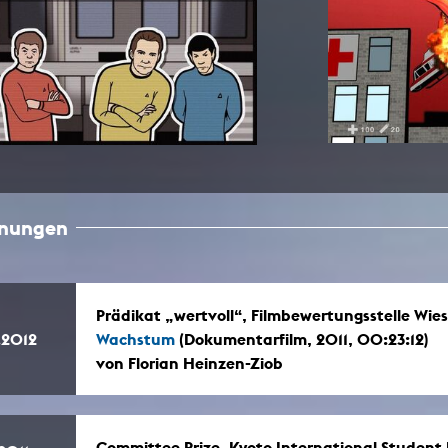
In Erinnerung
Publikationen Lehrende
Top 10 Ausleihe
Meldestelle Hinweisgeberschutzg
Rara
Open Access
AGG-Beschwerdestelle
hnungen
Prädikat „wertvoll“, Filmbewertungsstelle Wi
.2012
Wachstum
(Dokumentarfilm, 2011, 00:23:12)
von Florian Heinzen-Ziob
Committee Prize, Kyoto International Student F