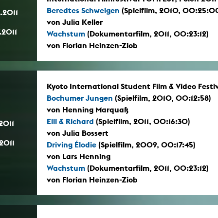
Beredtes Schweigen
(Spielfilm, 2010, 00:25:0
.2011
von Julia Keller
.2011
Wachstum
(Dokumentarfilm, 2011, 00:23:12)
von Florian Heinzen-Ziob
Kyoto International Student Film & Video Festival
Bochumer Jungen
(Spielfilm, 2010, 00:12:58)
von Henning Marquaß
Elli & Richard
(Spielfilm, 2011, 00:16:30)
.2011
von Julia Bossert
.2011
Driving Élodie
(Spielfilm, 2009, 00:17:45)
von Lars Henning
Wachstum
(Dokumentarfilm, 2011, 00:23:12)
von Florian Heinzen-Ziob