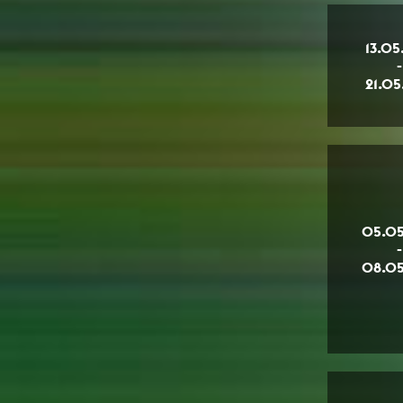
13.05
-
21.05
05.05
-
08.05