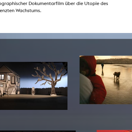
ographischer Dokumentarfilm über die Utopie des
Zentrale Ausleihe
enzten Wachstums.
BIBLIOTHEK
ÜBER UNS
Digitale Bibliothek
Personen
Filme
Organisation
Bücher
Das KHM Logo
Zeitschriften
Gleichstellung
Nützliche Hilfen / Kontakte
Sounds
Förderpreis für FLINTA*
Studium mit Kind
Semesterapparate
Antidiskriminierung
KHM Verlag
Ombudsstellen
edition KHM
KHM Journal
AStA und StuPa
LECTURE Reihe
Lab Jahrbuch
Freunde der KHM e.V.
off topic
Empfehlungen
Partner
Neuerwerbungen