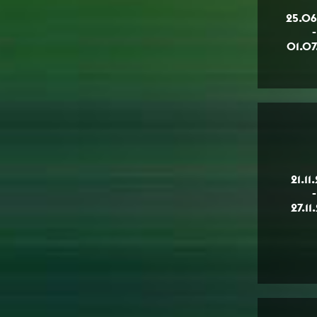
25.06
-
01.07
21.11
-
27.11