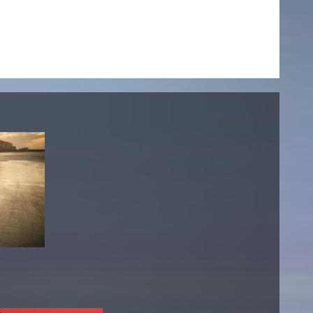
AKTUELLES
Alle Termine
Auszeichnungen
Festivalteilnahmen
Karriere
Jobs
Presse
Pressemitteilungen
Presse Downloads
Lehrende woanders