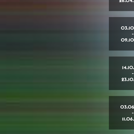
26.04
03.10
-
09.10
14.10
-
23.10
03.06
-
11.06