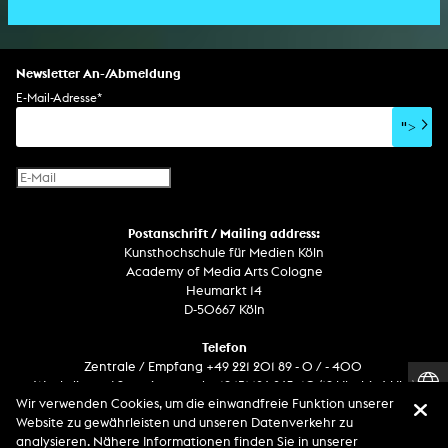
Bildgestaltung/Kamera
Bühnenstück
Klanginstallation
Komposition
Augmented Reality
Abgeschlossene Promotion
Bühnenstück
Spezialeffekte
Performance
Mediale Raumgestaltung
Hörstück
Software
Literarischer Text
Setdesign
Kunst am Bau
Album
Computerspiel
Drehbuch
Newsletter An-/Abmeldung
Soundtrack
Soundeffekte
Benutzerinterface
Buchprojekt
E-Mail-Adresse
*
Film/Video-Essay
CD-Rom
Publikation
">
Netzprojekt
Gestaltung
Virtual Reality
Text
Internet-Fernsehen
Computeranimation
Postanschrift / Mailing address:
Computergrafik
Kunsthochschule für Medien Köln
Computerinstallation
Academy of Media Arts Cologne
Heumarkt 14
D-50667 Köln
Telefon
Zentrale / Empfang +49 221 201 89 - 0 / - 400
Wachdienst / Security guard +49 151 186 863 40 (19 Uhr bis 6 Uhr)
Wir verwenden Cookies, um die einwandfreie Funktion unserer
Website zu gewährleisten und unseren Datenverkehr zu
analysieren. Nähere Informationen finden Sie in unserer
Entdecken Sie uns auf