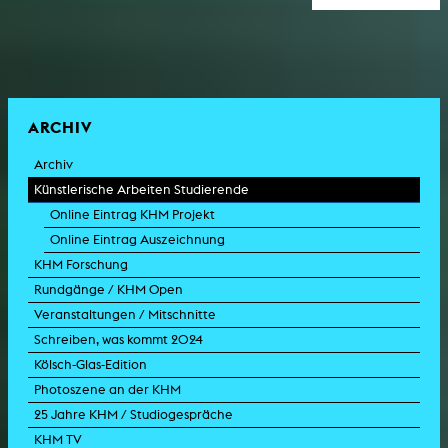
ARCHIV
Archiv
Künstlerische Arbeiten Studierende
Online Eintrag KHM Projekt
Online Eintrag Auszeichnung
KHM Forschung
Rundgänge / KHM Open
Veranstaltungen / Mitschnitte
Schreiben, was kommt 2024
Kölsch-Glas-Edition
Photoszene an der KHM
25 Jahre KHM / Studiogespräche
KHM TV