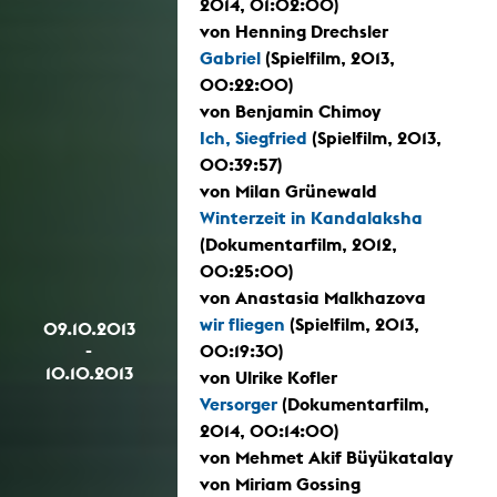
2014, 01:02:00)
von Henning Drechsler
Gabriel
(Spielfilm, 2013,
00:22:00)
von Benjamin Chimoy
Ich, Siegfried
(Spielfilm, 2013,
00:39:57)
von Milan Grünewald
Winterzeit in Kandalaksha
(Dokumentarfilm, 2012,
00:25:00)
von Anastasia Malkhazova
wir fliegen
(Spielfilm, 2013,
09.10.2013
-
00:19:30)
10.10.2013
von Ulrike Kofler
Versorger
(Dokumentarfilm,
2014, 00:14:00)
von Mehmet Akif Büyükatalay
von Miriam Gossing