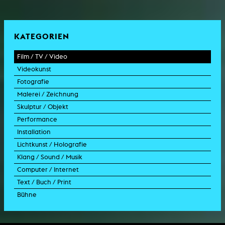
KATEGORIEN
Film / TV / Video
Videokunst
Spielfilm
Fotografie
Dokumentarfilm
Experimentalfilm
Malerei / Zeichnung
Doku-Drama
Videoarbeit
Fotoarbeit
Skulptur / Objekt
Animation
Videoperformance
Dokumentarfotografie
Malerei
Performance
Experimentalfilm
Videoinstallation
Fotoinstallation
Zeichnung
Skulptur
Installation
TV-Format
Videoskulptur
Collage
Objekt
Intervention
Lichtkunst / Holografie
TV-Design
Grafik
Modell
Szenografie
Kunst im öffentlichen Raum
Klang / Sound / Musik
Werbespot
aktion
Videoinstallation
Lichtinstallation
Computer / Internet
Trailer für Film
Performance-Vortrag
Installation
Holografische Arbeit
Soundtrack
Text / Buch / Print
Musikvideo
Konzert
Rauminstallation
Holografieinstallation
Konzert
Interaktive Kunst
Bühne
Drehbuch
Ausstellung
Lichtinstallation
Holografieskulptur
Klanginstallation
Generative Kunst
Dissertation
Bildgestaltung/Kamera
Bühnenstück
Klanginstallation
Komposition
Augmented Reality
Abgeschlossene Promotion
Bühnenstück
Spezialeffekte
Performance
Mediale Raumgestaltung
Hörstück
Software
Literarischer Text