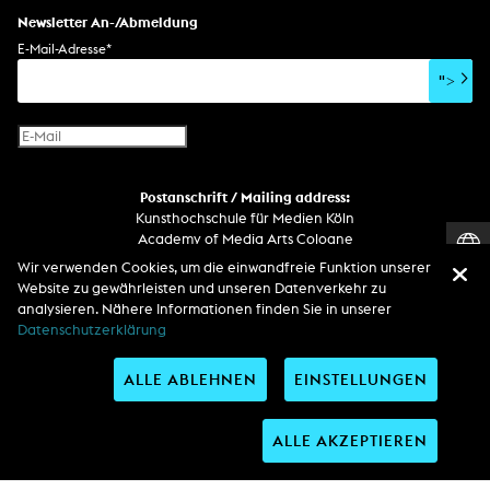
Setdesign
Kunst am Bau
Album
Computerspiel
Drehbuch
Newsletter An-/Abmeldung
Soundtrack
Soundeffekte
Benutzerinterface
Buchprojekt
E-Mail-Adresse
*
Film/Video-Essay
CD-Rom
Publikation
">
Netzprojekt
Gestaltung
Virtual Reality
Text
Internet-Fernsehen
Computeranimation
Postanschrift / Mailing address:
Computergrafik
Kunsthochschule für Medien Köln
Computerinstallation
Academy of Media Arts Cologne
Heumarkt 14
Wir verwenden Cookies, um die einwandfreie Funktion unserer
D-50667 Köln
Website zu gewährleisten und unseren Datenverkehr zu
analysieren. Nähere Informationen finden Sie in unserer
Telefon
Datenschutzerklärung
Zentrale / Empfang +49 221 201 89 - 0 / - 400
Wachdienst / Security guard +49 151 186 863 40 (19 Uhr bis 6 Uhr)
ALLE ABLEHNEN
EINSTELLUNGEN
Entdecken Sie uns auf
ALLE AKZEPTIEREN