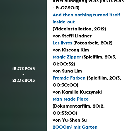
KHM Rundgang 2013 (18.07.2013
- 21.07.2013)
And then nothing turned itself
inside-out
(Videoinstallation, 2012)
von Steffi Lindner
Les livres
(Fotoarbeit, 2012)
von Kiseong Kim
Magic Zipper
(Spielfilm, 2013,
01:00:52)
18.07.2013
von Suna Lim
-
Fremde Farben
(Spielfilm, 2013,
21.07.2013
00:30:00)
von Kamilla Kuczynski
Man Made Place
(Dokumentarfilm, 2012,
00:53:00)
von Yu-Shen Su
2000m² mit Garten