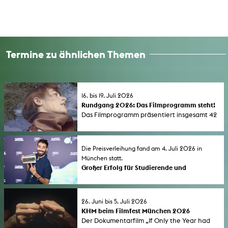
Termine zu ähnlichen Themen
16. bis 19. Juli 2026
Rundgang 2026: Das Filmprogramm steht!
Das Filmprogramm präsentiert insgesamt 42
aktuelle Filme von Studierenden der
Kunsthochschule für Medien Köln (KHM). Die
Vorführungen finden in der Aula der KHM
Die Preisverleihung fand am 4. Juli 2026 in
und im Filmforum NRW im Museum Ludwig
München statt.
statt.
Großer Erfolg für Studierende und
Absolvent*innen der KHM beim FILMFEST
MÜNCHEN 2026
Der erste lange Dokumentarfilm „If Only the
26. Juni bis 5. Juli 2026
Year Had 364 Days” des KHM-Studenten
KHM beim Filmfest München 2026
Almourad Aldeeb wurde vom Publikum als
Der Dokumentarfilm „If Only the Year had
bester internationaler Film mit dem