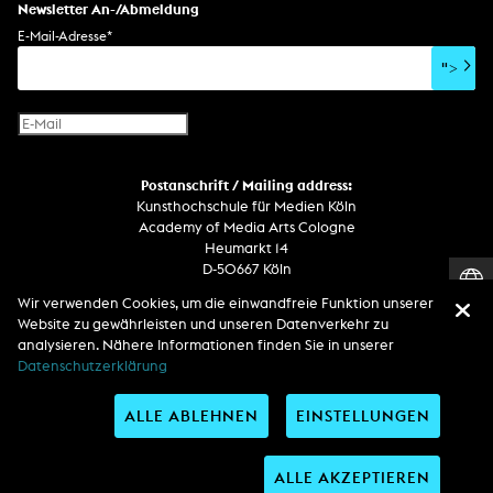
Newsletter An-/Abmeldung
E-Mail-Adresse
*
">
Postanschrift / Mailing address:
Kunsthochschule für Medien Köln
Academy of Media Arts Cologne
Heumarkt 14
D-50667 Köln
Wir verwenden Cookies, um die einwandfreie Funktion unserer
Telefon
Website zu gewährleisten und unseren Datenverkehr zu
Zentrale / Empfang +49 221 201 89 - 0 / - 400
analysieren. Nähere Informationen finden Sie in unserer
Wachdienst / Security guard +49 151 186 863 40 (19 Uhr bis 6 Uhr)
Datenschutzerklärung
ALLE ABLEHNEN
EINSTELLUNGEN
Entdecken Sie uns auf
ALLE AKZEPTIEREN