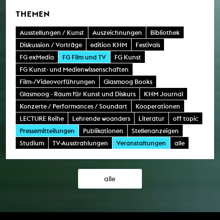
THEMEN
Ausstellungen / Kunst
Auszeichnungen
Bibliothek
Diskussion / Vorträge
edition KHM
Festivals
FG exMedia
FG Film und TV
FG Kunst
FG Kunst- und Medienwissenschaften
Film-/Videovorführungen
Glasmoog Books
Glasmoog - Raum für Kunst und Diskurs
KHM Journal
Konzerte / Performances / Soundart
Kooperationen
LECTURE Reihe
Lehrende woanders
Literatur
off topic
Pressemitteilungen
Publikationen
Stellenanzeigen
Studium
TV-Ausstrahlungen
Veranstaltungen
alle
alle