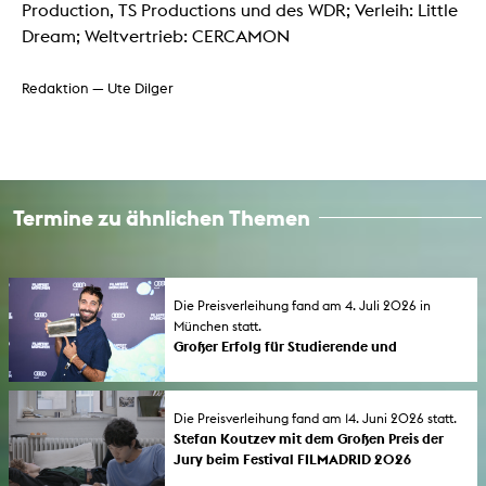
Production, TS Productions und des WDR; Verleih: Little
Dream; Weltvertrieb: CERCAMON
Redaktion — Ute Dilger
Termine zu ähnlichen Themen
Die Preisverleihung fand am 4. Juli 2026 in
München statt.
Großer Erfolg für Studierende und
Absolvent*innen der KHM beim FILMFEST
MÜNCHEN 2026
Der erste lange Dokumentarfilm „If Only the
Die Preisverleihung fand am 14. Juni 2026 statt.
Year Had 364 Days” des KHM-Studenten
Stefan Koutzev mit dem Großen Preis der
Almourad Aldeeb wurde vom Publikum als
Jury beim Festival FILMADRID 2026
bester internationaler Film mit dem
ausgezeichnet