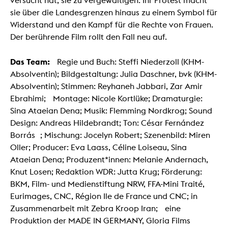
versucht hat, sie zu vergewaltigen. Ihr Protest macht
sie über die Landesgrenzen hinaus zu einem Symbol für
Widerstand und den Kampf für die Rechte von Frauen.
Der berührende Film rollt den Fall neu auf.
Das Team:
Regie und Buch: Steffi Niederzoll (KHM-
Absolventin); Bildgestaltung: Julia Daschner, bvk (KHM-
Absolventin); Stimmen: Reyhaneh Jabbari, Zar Amir
Ebrahimi; Montage: Nicole Kortlüke; Dramaturgie:
Sina Ataeian Dena; Musik: Flemming Nordkrog; Sound
Design: Andreas Hildebrandt; Ton: César Fernández
Borrás ; Mischung: Jocelyn Robert; Szenenbild: Miren
Oller; Producer: Eva Laass, Céline Loiseau, Sina
Ataeian Dena; Produzent*innen: Melanie Andernach,
Knut Losen; Redaktion WDR: Jutta Krug; Förderung:
BKM, Film- und Medienstiftung NRW, FFA-Mini Traité,
Eurimages, CNC, Région Ile de France und CNC; in
Zusammenarbeit mit Zebra Kroop Iran; eine
Produktion der MADE IN GERMANY, Gloria Films