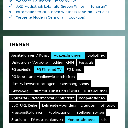
Webseite Deutscher Filmpreis 2024
ARD Mediathek Lola Talk "Sieben Winter in Teheran"
Informationen zu "Sieben Winter in Teheran" (Verleih)
Webseite Made in Germany (Produktion)
THEMEN
Ausstellungen / Kunst
Auszeichnungen
Bibliothek
Diskussion / Vorträge
edition KHM
Festivals
FG exMedia
FG Film und TV
FG Kunst
FG Kunst- und Medienwissenschaften
Film-/Videovorführungen
Glasmoog Books
Glasmoog - Raum für Kunst und Diskurs
KHM Journal
Konzerte / Performances / Soundart
Kooperationen
LECTURE Reihe
Lehrende woanders
Literatur
off topic
Pressemitteilungen
Publikationen
Stellenanzeigen
Studium
TV-Ausstrahlungen
Veranstaltungen
alle