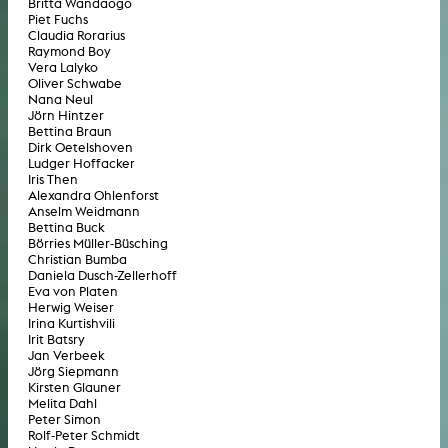
Britta Wandaogo
Piet Fuchs
Claudia Rorarius
Raymond Boy
Vera Lalyko
Oliver Schwabe
Nana Neul
Jörn Hintzer
Bettina Braun
Dirk Oetelshoven
Ludger Hoffacker
Iris Then
Alexandra Ohlenforst
Anselm Weidmann
Bettina Buck
Börries Müller-Büsching
Christian Bumba
Daniela Dusch-Zellerhoff
Eva von Platen
Herwig Weiser
Irina Kurtishvili
Irit Batsry
Jan Verbeek
Jörg Siepmann
Kirsten Glauner
Melita Dahl
Peter Simon
Rolf-Peter Schmidt