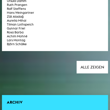
Ursula Damm
Ruth Prangen
Ralf Steffens
Hans Weingartner
Züli Aladağ
Aurelia Mihai
Tilman Lothspeich
Gunnar Friel
Rosa Barba
Achim Mohné
Lars Montag
Björn Schülke
ALLE ZEIGEN
ARCHIV