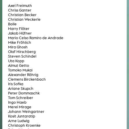
Axel Freimuth
Chriss Ganter
Christian Becker
Christian Weckerle
Bolle
Harry Flöter
Jakob Hüfner
Mario Celso Ramiro de Andrade
Mike Fröhlich
Mira Ghosh
Olaf Hirschberg
Steven Schindel
Uta Kopp
Almut Getto
Tomoko Mukai
Alexander Röhrig
Clemens Birckenbach
Iris Sofka
Ariane Skupch
Peter Dommaschk
Tom Schreiber
Ingo Haeb
Merel Mirage
Johann Weingartner
Kosit Juntaratip
Arne Ludwig
Christoph Kroenke