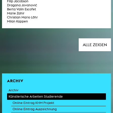
Filip Jacobson
Dragana Jovanović
Berta Valin Escofet
Marie Zahir
Christian Mario Löhr
Milan Kappen
ALLE ZEIGEN
ARCHIV
Archiv
Künstlerische Arbeiten Studierende
Online Eintrag KHM Projekt
Online Eintrag Auszeichnung