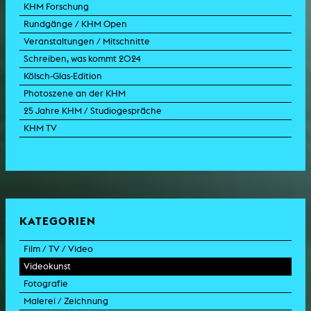
KHM Forschung
Rundgänge / KHM Open
Veranstaltungen / Mitschnitte
Schreiben, was kommt 2024
Kölsch-Glas-Edition
Photoszene an der KHM
25 Jahre KHM / Studiogespräche
KHM TV
KATEGORIEN
Film / TV / Video
Videokunst
Spielfilm
Fotografie
Dokumentarfilm
Experimentalfilm
Malerei / Zeichnung
Doku-Drama
Videoarbeit
Fotoarbeit