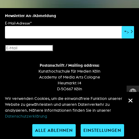
Newsletter An-/Abmeldung
E-Mail-Adresse
*
">
Postanschrift / Mailing address:
Kunsthochschule für Medien Köln
Academy of Media Arts Cologne
Heumarkt 14
D-50667 Köln
Wir verwenden Cookies, um die einwandfreie Funktion unserer
Telefon
Website zu gewährleisten und unseren Datenverkehr zu
Zentrale / Empfang +49 221 201 89 - 0 / - 400
analysieren. Nähere Informationen finden Sie in unserer
Wachdienst / Security guard +49 151 186 863 40 (19 Uhr bis 6 Uhr)
Datenschutzerklärung
ALLE ABLEHNEN
EINSTELLUNGEN
Entdecken Sie uns auf