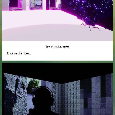
try e.m.i.s. now
Lisa Reutelsterz