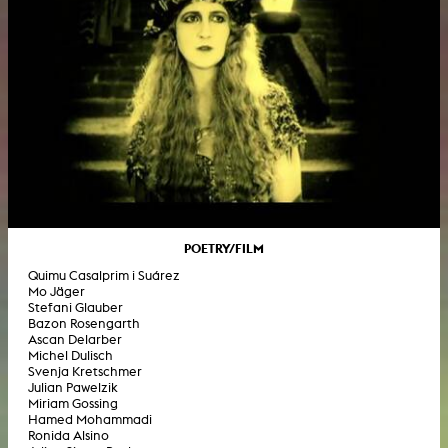
POETRY/FILM
Quimu Casalprim i Suárez
Mo Jäger
Stefani Glauber
Bazon Rosengarth
Ascan Delarber
Michel Dulisch
Svenja Kretschmer
Julian Pawelzik
Miriam Gossing
Hamed Mohammadi
Ronida Alsino