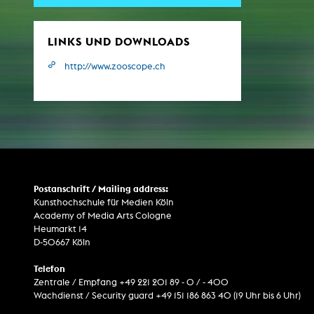
LINKS UND DOWNLOADS
ARCHIV
http://www.zooscope.ch
Künstlerische Arbeiten Studierende
KHM Forschung
KHM Rundgänge
Veranstaltungen / Mitschnitte
Schreiben, was kommt
Postanschrift / Mailing address:
Kölsch-Glas-Edition
Kunsthochschule für Medien Köln
Academy of Media Arts Cologne
Photoszene an der KHM
Heumarkt 14
25 Jahre KHM / Studiogespräche
D-50667 Köln
Telefon
Zentrale / Empfang +49 221 201 89 - 0 / - 400
Wachdienst / Security guard +49 151 186 863 40 (19 Uhr bis 6 Uhr)