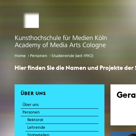
STUDIUM MEDIALE KÜNSTE
Studienbüro
Bewerbung
Comp
Globalisi
Infotag an der KHM
›
›
Home
Personen
Studierende (seit 1990)
Internationales
Hier finden Sie die Namen und Projekte der
EcoSenda
Internationales
Gera
ÜBER UNS
Vorlesungsverzeichnis
Über uns
K
Personen
Rektorat
Lehrende
Stabsstellen