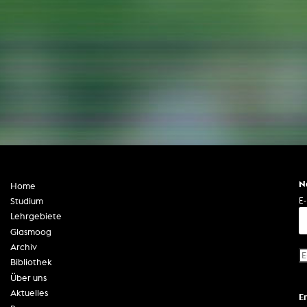
Zentrale Ausleihe
BIBLIOTHEK
ÜBER UNS
Digitale Bibliothek
Personen
Filme
Organisation
Bücher
Das KHM Logo
Zeitschriften
Gleichstellung
Nützliche Hilfen / Kontakte
Sounds
Förderpreis für FLINTA*
Studium mit Kind
N
Home
Semesterapparate
Antidiskriminierung
E-
Studium
KHM Verlag
Lehrgebiete
Ombudsstellen
edition KHM
Glasmoog
KHM Journal
AStA und StuPa
Archiv
LECTURE Reihe
Lab Jahrbuch
Bibliothek
Freunde der KHM e.V.
off topic
Über uns
Empfehlungen
Partner
Aktuelles
E
Neuerwerbungen