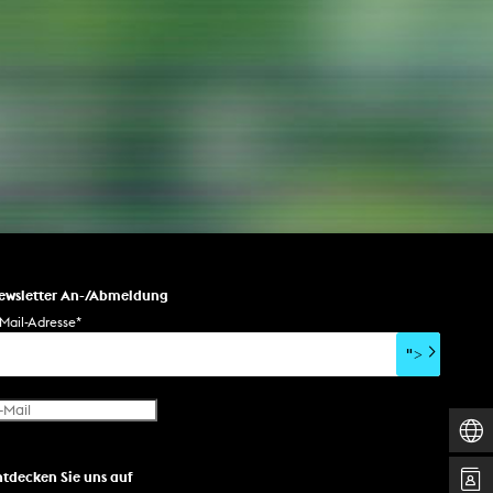
AKTUELLES
Alle Termine
Auszeichnungen
Festivalteilnahmen
Karriere
Jobs
Presse
ewsletter An-/Abmeldung
Pressemitteilungen
Mail-Adresse
*
Presse Downloads
">
Lehrende woanders
ntdecken Sie uns auf