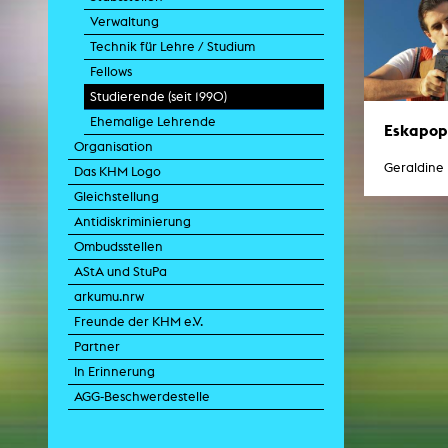
Verwaltung
Technik für Lehre / Studium
Fellows
Zei
Studierende (seit 1990)
K
Ehemalige Lehrende
Kunstwis
Eskapop
Queer
Organisation
Geraldine
Das KHM Logo
Gleichstellung
Antidiskriminierung
Ombudsstellen
AStA und StuPa
arkumu.nrw
Freunde der KHM e.V.
Partner
In Erinnerung
AGG-Beschwerdestelle