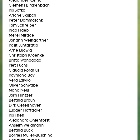
Alexander Röhrig
Clemens Birckenbach
Iris Sofka
Ariane Skupch
Peter Dommaschk
Tom Schreiber
Ingo Haeb
Merel Mirage
Johann Weingartner
Kosit Juntaratip
Arne Ludwig
Christoph Kroenke
Britta Wandaogo
Piet Fuchs
Claudia Rorarius
Raymond Boy
Vera Lalyko
Oliver Schwabe
Nana Neul
Jörn Hintzer
Bettina Braun
Dirk Oetelshoven
Ludger Hoffacker
Iris Then
Alexandra Ohlenforst
Anselm Weidmann
Bettina Buck
Börries Müller-Büsching