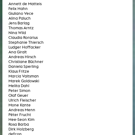
Annett de Matteis
Felix Hahn
Giuliano Vece
Alina Paluch
Jens Barlag
Thomas Arntz
Nina Wild
Claudia Rorarius
Stephanie Thiersch
Ludger Hoffacker
Ana Giralt
Andreas Hirsch
Christiane Büchner
Daniela Sperling
Klaus Fritze
Marcia Vaitsman
Marek Goldowski
Melita Dahl
Peter Simon
Olaf Geuer
Ulrich Fleischer
Mone Kante
Andreas Menn
Péter Frucht
Hee-Seon Kim
Rosa Barba
Dirk Holzberg
defcon