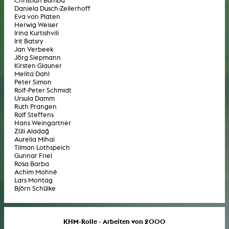
Christian Bumba
Daniela Dusch-Zellerhoff
Eva von Platen
Herwig Weiser
Irina Kurtishvili
Irit Batsry
Jan Verbeek
Jörg Siepmann
Kirsten Glauner
Melita Dahl
Peter Simon
Rolf-Peter Schmidt
Ursula Damm
Ruth Prangen
Ralf Steffens
Hans Weingartner
Züli Aladağ
Aurelia Mihai
Tilman Lothspeich
Gunnar Friel
Rosa Barba
Achim Mohné
Lars Montag
Björn Schülke
KHM-Rolle - Arbeiten von 2000