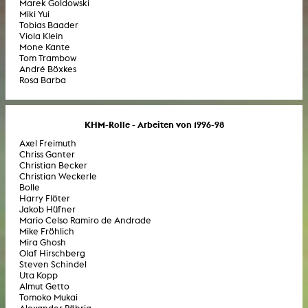
Marek Goldowski
Miki Yui
Tobias Baader
Viola Klein
Mone Kante
Tom Trambow
André Böxkes
Rosa Barba
KHM-Rolle - Arbeiten von 1996-98
Axel Freimuth
Chriss Ganter
Christian Becker
Christian Weckerle
Bolle
Harry Flöter
Jakob Hüfner
Mario Celso Ramiro de Andrade
Mike Fröhlich
Mira Ghosh
Olaf Hirschberg
Steven Schindel
Uta Kopp
Almut Getto
Tomoko Mukai