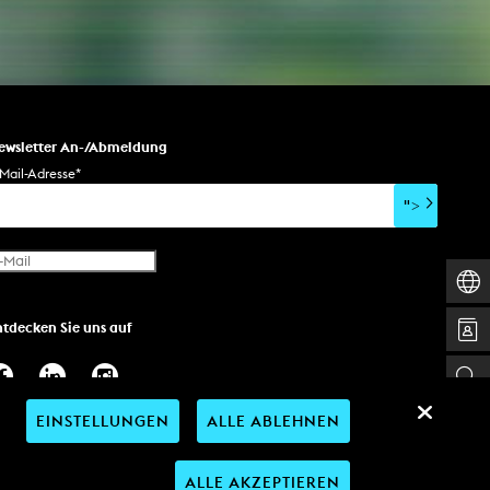
AKTUELLES
Alle Termine
ewsletter An-/Abmeldung
Auszeichnungen
Mail-Adresse
*
Festivalteilnahmen
">
Karriere
Jobs
Presse
Pressemitteilungen
ntdecken Sie uns auf
Presse Downloads
Lehrende woanders
EINSTELLUNGEN
ALLE ABLEHNEN
ALLE AKZEPTIEREN