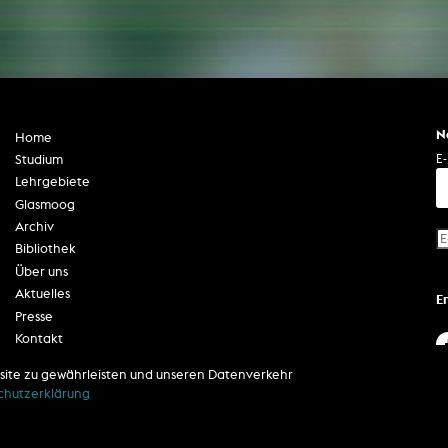
Zentrale Ausleihe
BIBLIOTHEK
ÜBER UNS
Digitale Bibliothek
Personen
N
Home
Filme
Organisation
E-
Studium
Bücher
Das KHM Logo
Lehrgebiete
Glasmoog
Zeitschriften
Gleichstellung
Archiv
Nützliche Hilfen / Kontakte
Sounds
Bibliothek
Förderpreis für FLINTA*
Studium mit Kind
Über uns
Semesterapparate
Antidiskriminierung
Aktuelles
E
KHM Verlag
Presse
Ombudsstellen
edition KHM
Kontakt
KHM Journal
AStA und StuPa
Impressum
LECTURE Reihe
site zu gewährleisten und unseren Datenverkehr
Lab Jahrbuch
Datenschutzerklärung
Freunde der KHM e.V.
chutzerklärung
off topic
Barrierefreiheit
Empfehlungen
Partner
Neuerwerbungen