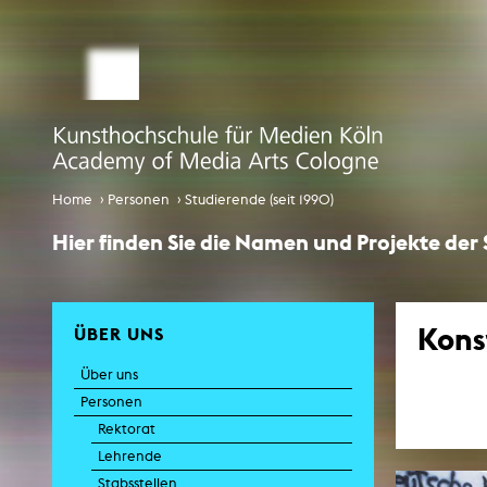
STUDIUM MEDIALE KÜNSTE
Studienbüro
Bewerbung
Comp
Globalisi
Infotag an der KHM
›
›
Home
Personen
Studierende (seit 1990)
Internationales
Hier finden Sie die Namen und Projekte der
EcoSenda
Internationales
Kons
ÜBER UNS
Vorlesungsverzeichnis
Über uns
K
Personen
Rektorat
Lehrende
Stabsstellen