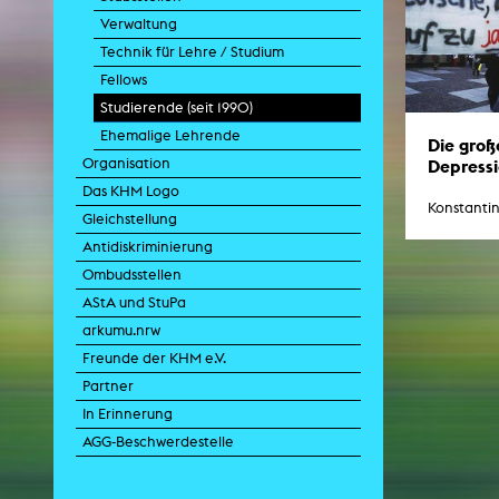
Verwaltung
Technik für Lehre / Studium
Fellows
Zei
Studierende (seit 1990)
K
Ehemalige Lehrende
Kunstwis
Die groß
Queer
Depress
Organisation
Das KHM Logo
Konstantin
Gleichstellung
Antidiskriminierung
Ombudsstellen
AStA und StuPa
arkumu.nrw
Freunde der KHM e.V.
Partner
In Erinnerung
AGG-Beschwerdestelle