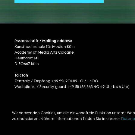
ARCHIV
Künstlerische Arbeiten Studierende
Postanschrift / Mailing address:
KHM Forschung
Kunsthochschule für Medien Köln
Academy of Media Arts Cologne
KHM Rundgänge
Heumarkt 14
Veranstaltungen / Mitschnitte
D-50667 Köln
Schreiben, was kommt
Telefon
Zentrale / Empfang +49 221 201 89 - 0 / - 400
Kölsch-Glas-Edition
Wachdienst / Security guard +49 151 186 863 40 (19 Uhr bis 6 Uhr)
Photoszene an der KHM
25 Jahre KHM / Studiogespräche
Wir verwenden Cookies, um die einwandfreie Funktion unserer Web
zu analysieren. Nähere Informationen finden Sie in unserer
Datens