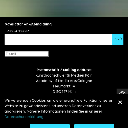
Newsletter An-/Abmeldung
E-Mail-Adresse
*
">
Postanschrift / Mailing address:
Kunsthochschule für Medien Köln
Academy of Media Arts Cologne
Heumarkt 14
D-50667 Köln
Wir verwenden Cookies, um die einwandfreie Funktion unserer
Telefon
Website zu gewährleisten und unseren Datenverkehr zu
Zentrale / Empfang +49 221 201 89 - 0 / - 400
analysieren. Nähere Informationen finden Sie in unserer
Wachdienst / Security guard +49 151 186 863 40 (19 Uhr bis 6 Uhr)
Datenschutzerklärung