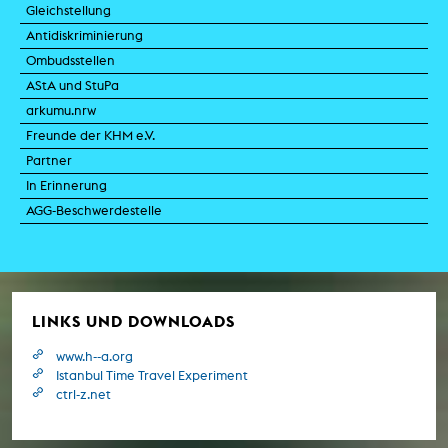
Gleichstellung
Antidiskriminierung
Ombudsstellen
AStA und StuPa
arkumu.nrw
Freunde der KHM e.V.
Partner
In Erinnerung
AGG-Beschwerdestelle
LINKS UND DOWNLOADS
www.h--a.org
Istanbul Time Travel Experiment
ctrl-z.net