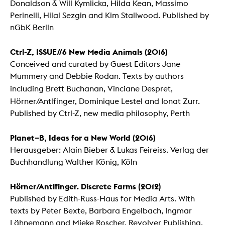
Donaldson & Will Kymlicka, Hilda Kean, Massimo
Perinelli, Hilal Sezgin and Kim Stallwood. Published by
nGbK Berlin
Ctrl-Z, ISSUE#6 New Media Animals (2016)
Conceived and curated by Guest Editors Jane
Mummery and Debbie Rodan. Texts by authors
including Brett Buchanan,
Vinciane Despret,
Hörner/Antlfinger,
Dominique Lestel and Ionat Zurr.
Published by Ctrl-Z, new media philosophy, Perth
Planet–B, Ideas for a New World (2016)
Herausgeber: Alain Bieber & Lukas Feireiss. Verlag der
Buchhandlung Walther König, Köln
Hörner/Antlfinger. Discrete Farms
(2012)
Published by Edith-Russ-Haus for Media Arts. With
texts by Peter Bexte, Barbara Engelbach, Ingmar
Lähnemann and Mieke Roscher. Revolver Publishing,