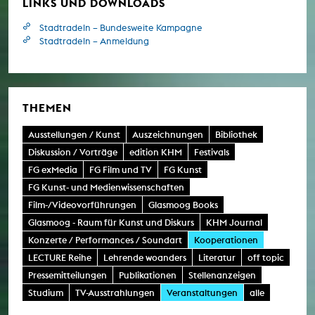
LINKS UND DOWNLOADS
Stadtradeln – Bundesweite Kampagne
Stadtradeln – Anmeldung
THEMEN
Ausstellungen / Kunst
Auszeichnungen
Bibliothek
Diskussion / Vorträge
edition KHM
Festivals
FG exMedia
FG Film und TV
FG Kunst
FG Kunst- und Medienwissenschaften
Film-/Videovorführungen
Glasmoog Books
Glasmoog - Raum für Kunst und Diskurs
KHM Journal
Konzerte / Performances / Soundart
Kooperationen
LECTURE Reihe
Lehrende woanders
Literatur
off topic
Pressemitteilungen
Publikationen
Stellenanzeigen
Studium
TV-Ausstrahlungen
Veranstaltungen
alle