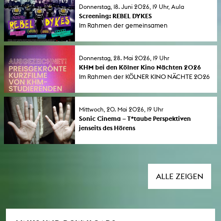
Donnerstag, 18. Juni 2026, 19 Uhr, Aula
Screening: REBEL DYKES
Im Rahmen der gemeinsamen
Ringvorlesungs von GeStik und KHM unter
dem Titel Connections - Von Verbindungen
und Ermutigungen , zeigen wir den Film
Donnerstag, 28. Mai 2026, 19 Uhr
Rebel Dykes.
KHM bei den Kölner Kino Nächten 2026
Im Rahmen der KÖLNER KINO NÄCHTE 2026
(28. bis 31. Mai) präsentiert die
Kunsthochschule für Medien Köln eine
Auswahl von Filmen und Videoarbeiten, die
Mittwoch, 20. Mai 2026, 19 Uhr
auf internationalen Festivals präsentiert und
Sonic Cinema – T*taube Perspektiven
ausgezeichnet wurden.
jenseits des Hörens
In Kooperation mit dem Sommerblut
Kulturfestival wird am 20. Mai 2026 „The
Tuba Thieves“ von Alison O’Daniel an der
KHM gezeigt.
ALLE ZEIGEN