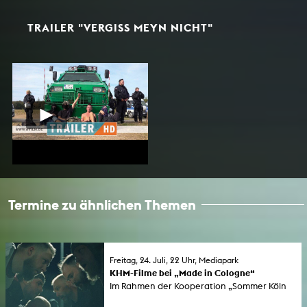
TRAILER "VERGISS MEYN NICHT"
Termine zu ähnlichen Themen
Freitag, 24. Juli, 22 Uhr, Mediapark
KHM-Filme bei „Made in Cologne“
Im Rahmen der Kooperation „Sommer Köln
'26“ der SK Stiftung Kultur und der Stadt Köln