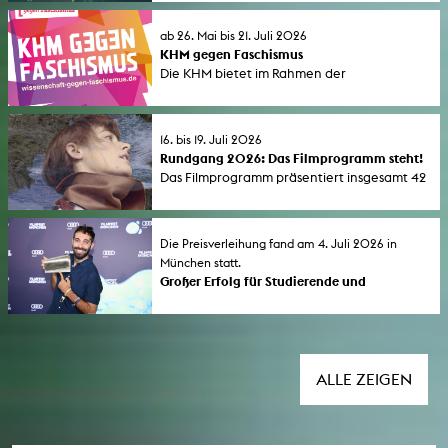
laufen vier Filme mit KHM-Bezug beim
Kurzfilmabend „Made in Cologne“.
ab 26. Mai bis 21. Juli 2026
KHM gegen Faschismus
Die KHM bietet im Rahmen der
bundesweiten Aktionswoche "Wissenschaft
gegen Faschismus" (1. bis 7. Juni 2026) eine
Reihe von Seminaren und öffentlichen
16. bis 19. Juli 2026
Veranstaltungen an.
Rundgang 2026: Das Filmprogramm steht!
Das Filmprogramm präsentiert insgesamt 42
aktuelle Filme von Studierenden der
Kunsthochschule für Medien Köln (KHM). Die
Vorführungen finden in der Aula der KHM
Die Preisverleihung fand am 4. Juli 2026 in
und im Filmforum NRW im Museum Ludwig
München statt.
statt.
Großer Erfolg für Studierende und
Absolvent*innen der KHM beim FILMFEST
MÜNCHEN 2026
Der erste lange Dokumentarfilm „If Only the
Year Had 364 Days” des KHM-Studenten
Almourad Aldeeb wurde vom Publikum als
ALLE ZEIGEN
bester internationaler Film mit dem
„Audience Award 2026” ausgezeichnet. Drei
Absolventen der Kunsthochschule für