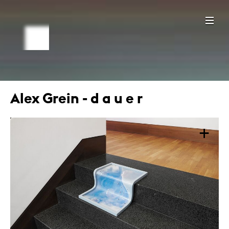
Alex Grein - d a u e r
+