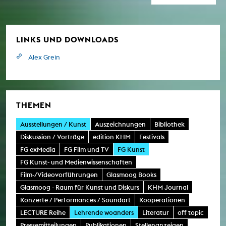
LINKS UND DOWNLOADS
Alex Grein
THEMEN
Ausstellungen / Kunst
Auszeichnungen
Bibliothek
Diskussion / Vorträge
edition KHM
Festivals
FG exMedia
FG Film und TV
FG Kunst
FG Kunst- und Medienwissenschaften
Film-/Videovorführungen
Glasmoog Books
Glasmoog - Raum für Kunst und Diskurs
KHM Journal
Konzerte / Performances / Soundart
Kooperationen
LECTURE Reihe
Lehrende woanders
Literatur
off topic
Pressemitteilungen
Publikationen
Stellenanzeigen