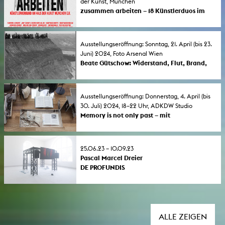
der Kunst, München
zusammen arbeiten – 18 Künstlerduos im
Haus der Kunst – mit Hörner/Antlfinger
Bei den Künstlerduos, die ihre Werke und
Strategien vorstellen, sind die KHM-
Ausstellungseröffnung: Sonntag, 21. April (bis 23.
Professor*innen Hörner/Antlfinger
Juni) 2024, Foto Arsenal Wien
(Multispecies Storytelling) dabei.
Beate Gütschow: Widerstand, Flut, Brand,
Widerstand
Ausstellung der KHM-Professorin für
künstlerische Fotografie im Foto Arsenal
Ausstellungseröffnung: Donnerstag, 4. April (bis
Wien.
30. Juli) 2024, 18–22 Uhr, ADKDW Studio
Memory is not only past – mit
Hörner/Antlfinger
Die Professor*innen für "Multispecies
Storytelling" an der KHM stellen zusammen
25.06.23 – 10.09.23
mit Salwa Aleryani, Barış Doğrusöz und Anna
Pascal Marcel Dreier
Zett in der Akademie der Künste der Welt
DE PROFUNDIS
(ADKDW) aus.
Die Galerie Stadt Sindelfingen zeigt im
Schaufenster Junge Kunst, kuratiert von
Leoni Fischer (Symbiotic Lab), eine
Einzelausstellung von Pascal Marcel Dreier.
ALLE ZEIGEN