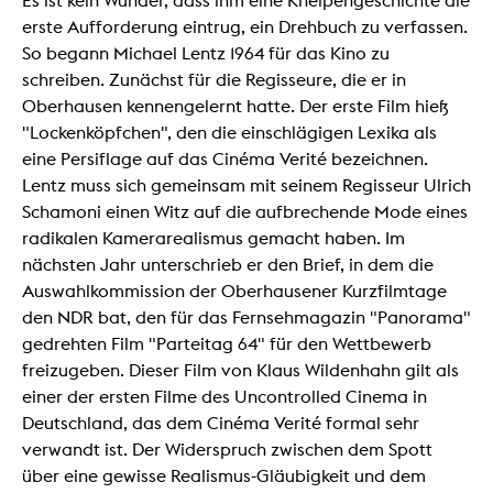
Es ist kein Wunder, dass ihm eine Kneipengeschichte die
erste Aufforderung eintrug, ein Drehbuch zu verfassen.
So begann Michael Lentz 1964 für das Kino zu
schreiben. Zunächst für die Regisseure, die er in
Oberhausen kennengelernt hatte. Der erste Film hieß
"Lockenköpfchen", den die einschlägigen Lexika als
eine Persiflage auf das Cinéma Verité bezeichnen.
Lentz muss sich gemeinsam mit seinem Regisseur Ulrich
Schamoni einen Witz auf die aufbrechende Mode eines
radikalen Kamerarealismus gemacht haben. Im
nächsten Jahr unterschrieb er den Brief, in dem die
Auswahlkommission der Oberhausener Kurzfilmtage
den NDR bat, den für das Fernsehmagazin "Panorama"
gedrehten Film "Parteitag 64" für den Wettbewerb
freizugeben. Dieser Film von Klaus Wildenhahn gilt als
einer der ersten Filme des Uncontrolled Cinema in
Deutschland, das dem Cinéma Verité formal sehr
verwandt ist. Der Widerspruch zwischen dem Spott
über eine gewisse Realismus-Gläubigkeit und dem