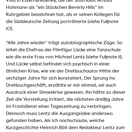
Villa in Essen-Bredeney, die der Journalist Arnold
Hohmann als "ein Stückchen Beverly Hills" im
Ruhrgebiet bezeichnet hat, als er seinen Kollegen für
die Süddeutsche Zeitung porträtierte (siehe Fußnote
10).
"Alle Jahre wieder" trägt autobiographische Züge. So
leitet die Ehefrau der Filmfigur Lücke eine Tanzschule
wie die erste Frau von Michael Lentz (siehe Fußnote 11).
Und Lücke selbst befindet sich psychisch in einer
ähnlichen Krise, wie sie der Drehbuchautor Mitte der
sechziger Jahre für sich konstatiert. Der Sprung ins
Drehbuchgeschäft, erzählte er mir einmal, sei auch
Ausdruck einer Sinneskrise gewesen. Ihn hätte zu dieser
Zeit die Vorstellung irritiert, die nächsten dreißig Jahre
im Frontdienst einer Tageszeitung zu verbringen.
Dennoch muss Lentz die Ausgangsidee anderswo
gefunden haben. Als ich nachschaute, welche
Kurzgeschichte Heinrich Böll dem Redakteur Lentz zum