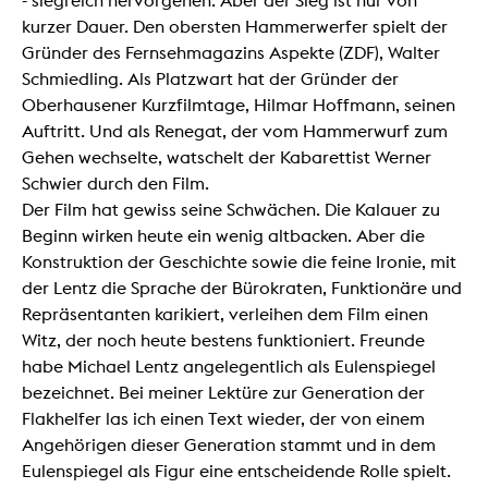
- siegreich hervorgehen. Aber der Sieg ist nur von
kurzer Dauer. Den obersten Hammerwerfer spielt der
Gründer des Fernsehmagazins Aspekte (ZDF), Walter
Schmiedling. Als Platzwart hat der Gründer der
Oberhausener Kurzfilmtage, Hilmar Hoffmann, seinen
Auftritt. Und als Renegat, der vom Hammerwurf zum
Gehen wechselte, watschelt der Kabarettist Werner
Schwier durch den Film.
Der Film hat gewiss seine Schwächen. Die Kalauer zu
Beginn wirken heute ein wenig altbacken. Aber die
Konstruktion der Geschichte sowie die feine Ironie, mit
der Lentz die Sprache der Bürokraten, Funktionäre und
Repräsentanten karikiert, verleihen dem Film einen
Witz, der noch heute bestens funktioniert. Freunde
habe Michael Lentz angelegentlich als Eulenspiegel
bezeichnet. Bei meiner Lektüre zur Generation der
Flakhelfer las ich einen Text wieder, der von einem
Angehörigen dieser Generation stammt und in dem
Eulenspiegel als Figur eine entscheidende Rolle spielt.