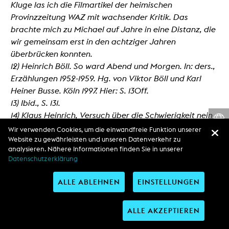
Kluge las ich die Filmartikel der heimischen
Provinzzeitung WAZ mit wachsender Kritik. Das
brachte mich zu Michael auf Jahre in eine Distanz, die
wir gemeinsam erst in den achtziger Jahren
überbrücken konnten.
12) Heinrich Böll. So ward Abend und Morgen. In: ders.,
Erzählungen 1952-1959. Hg. von Viktor Böll und Karl
Heiner Busse. Köln 1997. Hier: S. 130ff.
13) Ibid., S. 131.
14) Klaus Heinrich, Versuch über die Schwierigkeit nein
zu sagen. Frankfurt/M. 1985 (verb., 3. Auflage).
Wir verwenden Cookies, um die einwandfreie Funktion unserer
15) Ibid., S.96.
Website zu gewährleisten und unseren Datenverkehr zu
analysieren. Nähere Informationen finden Sie in unserer
16) Über seine Liebe zu Schlagern möchte ich
Datenschutzerklärung
schweigen. Wir waren uns in vielen Dingen einig, vor
allem natürlich beim Fußball. Die deutsche
ALLE ABLEHNEN
EINSTELLUNGEN
Meisterschaft von Borussia Dortmund im Mai 2002
hätten wir mit unserem gemeinsamen Freund Michael
ALLE AKZEPTIEREN
Braun, der ihn in den letzten beiden Semestern in der
Kunsthochschule unterstützte, bei Wein und Bier