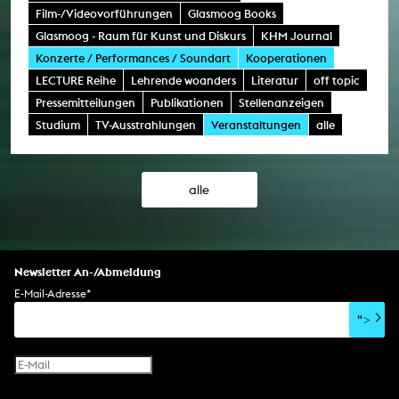
Film-/Videovorführungen
Glasmoog Books
Glasmoog - Raum für Kunst und Diskurs
KHM Journal
Konzerte / Performances / Soundart
Kooperationen
LECTURE Reihe
Lehrende woanders
Literatur
off topic
Pressemitteilungen
Publikationen
Stellenanzeigen
Studium
TV-Ausstrahlungen
Veranstaltungen
alle
alle
Newsletter An-/Abmeldung
E-Mail-Adresse
*
">