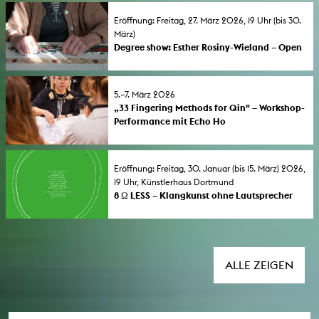
Vorträge, Lesungen, Klangskulpturen,
Installationen.
Eröffnung: Freitag, 27. März 2026, 19 Uhr (bis 30.
März)
Degree show: Esther Rosiny-Wieland – Open
Book
Elektronik, das Schöpfen von Papier, Knoten
und Buchbindetechniken bilden in dieser
5.–7. März 2026
Diplomausstellung die Grundlage für eine
„33 Fingering Methods for Qin" – Workshop-
Auseinandersetzung mit den
Performance mit Echo Ho
Wechselwirkungen von Klang, Bewegung
Partizipative Workshop-Performance mit
und Schrift.
limiterter Personenzahl, Anmeldung bis 1.
März 2026.
Eröffnung: Freitag, 30. Januar (bis 15. März) 2026,
19 Uhr, Künstlerhaus Dortmund
8 Ω LESS – Klangkunst ohne Lautsprecher
Klang als skulpturales Medium. Ausstellung im
Künstlerhaus Dortmund in Kooperation mit
dem Sound-Bereich der Kunsthochschule für
Medien Köln.
ALLE ZEIGEN