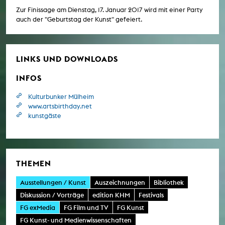
Zur Finissage am Dienstag, 17. Januar 2017 wird mit einer Party
auch der "Geburtstag der Kunst" gefeiert.
LINKS UND DOWNLOADS
INFOS
Kulturbunker Mülheim
www.artsbirthday.net
kunstgäste
THEMEN
Ausstellungen / Kunst
Auszeichnungen
Bibliothek
Diskussion / Vorträge
edition KHM
Festivals
FG exMedia
FG Film und TV
FG Kunst
FG Kunst- und Medienwissenschaften