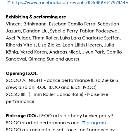
https://www.facebook.com/events/1054827847978347/
Exhibiting & performing are
Vincent Brinkmann, Esteban Camilo Ferro, Sebastian
Jazura, Dandan Liu, Sybella Perry, Fabian Podeszwa,
Axel Pulgar, Timm Roller, Luka Lara Charlotte Steffen,
Rihards Vitols, Lisa Zielke, Leah-Lilith Heeren, Julia
König, Vered Koren, Andreas Niegl, Jiyun Park, Camilo
Sandoval, Qimeng Sun and guests
Opening 13.01.
20:00 AT NIGHT - dance performance (Lisa Zielke &
crew; also on 14.01. 18:00 and 16.01. 19:00)
20:30 llll_ (Timm Roller_Jonas Bolle) - Noise live
performance
Finissage 17.01.
19:00 art's birthday bunker party!!
20:00 start of performances and
program
20:00 a strong grip, a soft face - performance by