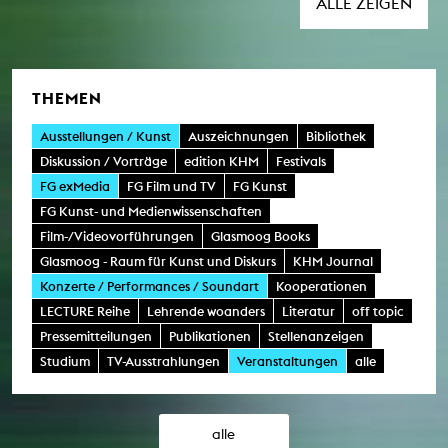
ALLE ZEIGEN
THEMEN
Ausstellungen / Kunst
Auszeichnungen
Bibliothek
Diskussion / Vorträge
edition KHM
Festivals
FG exMedia
FG Film und TV
FG Kunst
FG Kunst- und Medienwissenschaften
Film-/Videovorführungen
Glasmoog Books
Glasmoog - Raum für Kunst und Diskurs
KHM Journal
Konzerte / Performances / Soundart
Kooperationen
LECTURE Reihe
Lehrende woanders
Literatur
off topic
Pressemitteilungen
Publikationen
Stellenanzeigen
Studium
TV-Ausstrahlungen
Veranstaltungen
alle
alle