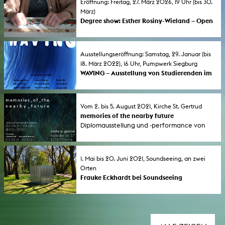
Eröffnung: Freitag, 27. März 2026, 19 Uhr (bis 30.
März)
Degree show: Esther Rosiny-Wieland – Open
Book
Elektronik, das Schöpfen von Papier, Knoten
und Buchbindetechniken bilden in dieser
Ausstellungseröffnung: Samstag, 29. Januar (bis
Diplomausstellung die Grundlage für eine
18. März 2022), 16 Uhr, Pumpwerk Siegburg
Auseinandersetzung mit den
WAVING – Ausstellung von Studierenden im
Wechselwirkungen von Klang, Bewegung
Pumpwerk Siegburg
und Schrift.
Interaktive Klanginstallationen,
Klangskulpturen und ein Audiowalk im
Vom 2. bis 5. August 2021, Kirche St. Gertrud
ehemaligen Pumpwerk des
memories of the nearby future
Kunstvereins Rhein-Sieg-Kreis.
Diplomausstellung und -performance von
Navid Razavi in St. Gertrud.
1. Mai bis 20. Juni 2021, Soundseeing, an zwei
Orten
Frauke Eckhardt bei Soundseeing
Die Gastprofessorin an der KHM zeigt zwei
Klanginstallationen auf dem
Klangkunstfestival im Münsterland: "global
drifting" / "lost waves".