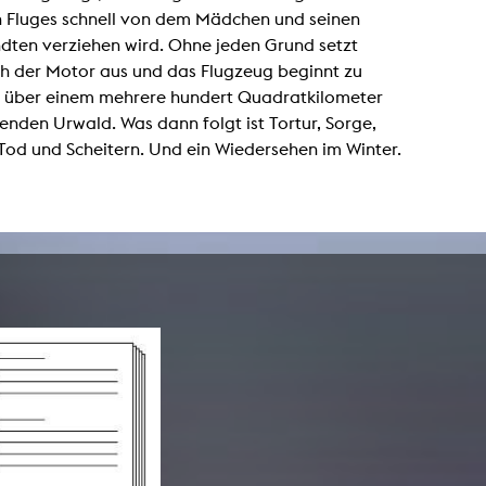
Zentrale Ausleihe
n Fluges schnell von dem Mädchen und seinen
dten verziehen wird. Ohne jeden Grund setzt
BIBLIOTHEK
ÜBER UNS
ch der Motor aus und das Flugzeug beginnt zu
 - über einem mehrere hundert Quadratkilometer
Digitale Bibliothek
Personen
nden Urwald. Was dann folgt ist Tortur, Sorge,
Tod und Scheitern. Und ein Wiedersehen im Winter.
Filme
Organisation
Bücher
Das KHM Logo
Zeitschriften
Gleichstellung
Nützliche Hilfen / Kontakte
Sounds
Förderpreis für FLINTA*
Studium mit Kind
Semesterapparate
Antidiskriminierung
KHM Verlag
Ombudsstellen
edition KHM
KHM Journal
AStA und StuPa
LECTURE Reihe
Lab Jahrbuch
Freunde der KHM e.V.
off topic
Empfehlungen
Partner
Neuerwerbungen