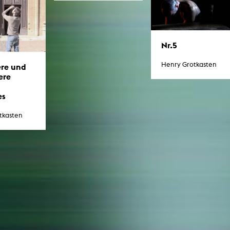
Nr.5
Henry Grotkasten
ere und
ere
es
tkasten