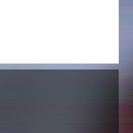
AKTUELLES
Alle Termine
Auszeichnungen
Festivalteilnahmen
Karriere
Jobs
Presse
Pressemitteilungen
Presse Downloads
Lehrende woanders