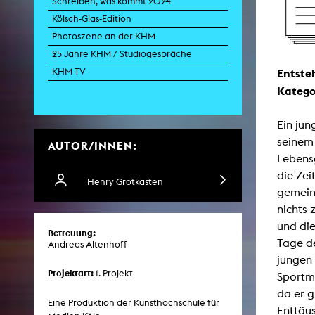
Schreiben, was kommt 2024
Kölsch-Glas-Edition
Photoszene an der KHM
Zei
25 Jahre KHM / Studiogespräche
K
KHM TV
Entste
Kunstwis
Katego
Queer
Ein ju
seinem
AUTOR/INNEN:
Lebensg
die Zei
Henry Grotkasten
gemeins
nichts 
und die
Betreuung:
Tage de
Andreas Altenhoff
jungen 
Projektart:
1. Projekt
Sportma
da er g
Eine Produktion der Kunsthochschule für
Enttäu