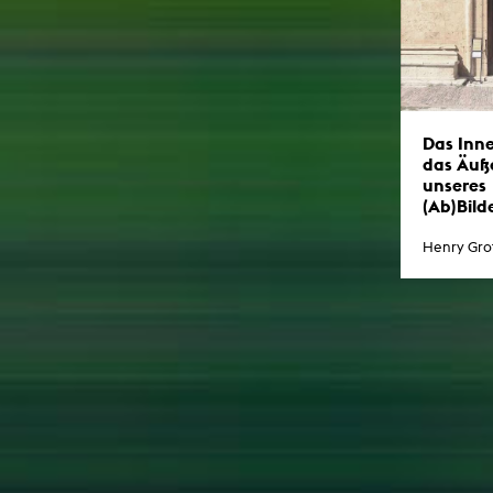
Das Inn
das Äuß
unseres
(Ab)Bild
Henry Gro