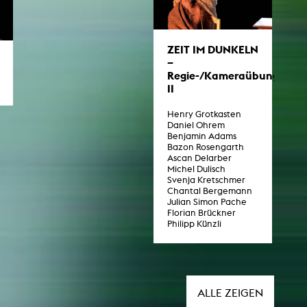
ZEIT IM DUNKELN
–
Regie-/Kameraübung
II
Henry Grotkasten
Daniel Ohrem
Benjamin Adams
Bazon Rosengarth
Ascan Delarber
Michel Dulisch
Svenja Kretschmer
Chantal Bergemann
Julian Simon Pache
Florian Brückner
Philipp Künzli
ALLE ZEIGEN