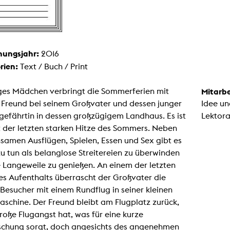
Malerei / Skulptur
Multispecies Storytelling
Netze
Videokunst / Performance
tgenössische Kunst / Globaler Süden
unst- und Medienwissenschaften
hungsjahr:
2016
senschaft mit erweitertem Materialbegriff
rien:
Text / Buch / Print
 Studies in Künsten und Wissenschaft
Transversale Ästhetik
nges Mädchen verbringt die Sommerferien mit
Mitarbe
Labore / Studios
 Freund bei seinem Großvater und dessen junger
Idee un
Animationsstudio
Aula
efährtin in dessen großzügigem Landhaus. Es ist
Lektora
Case – Projektraum Fotgrafie
t der letzten starken Hitze des Sommers. Neben
Computer Seminarraum
3-D-Labor
amen Ausflügen, Spielen, Essen und Sex gibt es
exMedia Lab
zu tun als belanglose Streitereien zu überwinden
Filmstudios
Fotolabor
 Langeweile zu genießen. An einem der letzten
Grading
s Aufenthalts überrascht der Großvater die
Infrastruktur
Elektroniklabor
Besucher mit einem Rundflug in seiner kleinen
Multispecies Studio
schine. Der Freund bleibt am Flugplatz zurück,
Kameratechnik
Schnittplätze
roße Flugangst hat, was für eine kurze
Tonstudios
schung sorgt, doch angesichts des angenehmen
Werkstatt