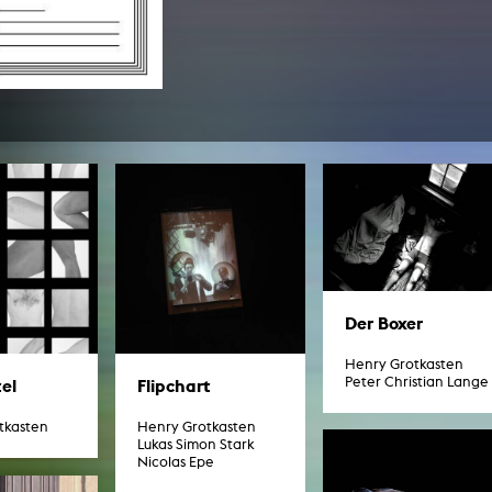
In Erinnerung
Publikationen Lehrende
Top 10 Ausleihe
Meldestelle Hinweisgeberschutzg
Rara
Open Access
AGG-Beschwerdestelle
Der Boxer
Henry Grotkasten
Peter Christian Lange
el
Flipchart
tkasten
Henry Grotkasten
Lukas Simon Stark
Nicolas Epe