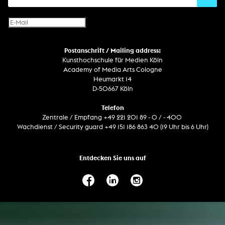
Netzprojekt
Gestaltung
Virtual Reality
Text
Internet-Fernsehen
Computeranimation
Postanschrift / Mailing address:
Computergrafik
Kunsthochschule für Medien Köln
Computerinstallation
Academy of Media Arts Cologne
Heumarkt 14
D-50667 Köln
Telefon
Zentrale / Empfang +49 221 201 89 - 0 / - 400
Wachdienst / Security guard +49 151 186 863 40 (19 Uhr bis 6 Uhr)
Entdecken Sie uns auf