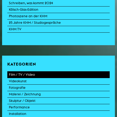
Schreiben, was kommt 2024
Kölsch-Glas-Edition
Photoszene an der KHM
25 Jahre KHM / Studiogespräche
KHM TV
KATEGORIEN
Film / TV / Video
Videokunst
Spielfilm
Fotografie
Dokumentarfilm
Experimentalfilm
Malerei / Zeichnung
Doku-Drama
Videoarbeit
Fotoarbeit
Skulptur / Objekt
Animation
Videoperformance
Dokumentarfotografie
Malerei
Performance
Experimentalfilm
Videoinstallation
Fotoinstallation
Zeichnung
Skulptur
Installation
TV-Format
Videoskulptur
Collage
Objekt
Intervention