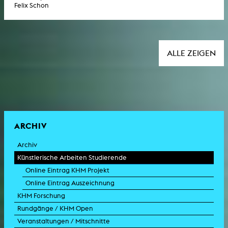
Felix Schon
ALLE ZEIGEN
ARCHIV
Archiv
Künstlerische Arbeiten Studierende
Online Eintrag KHM Projekt
Online Eintrag Auszeichnung
KHM Forschung
Rundgänge / KHM Open
Veranstaltungen / Mitschnitte