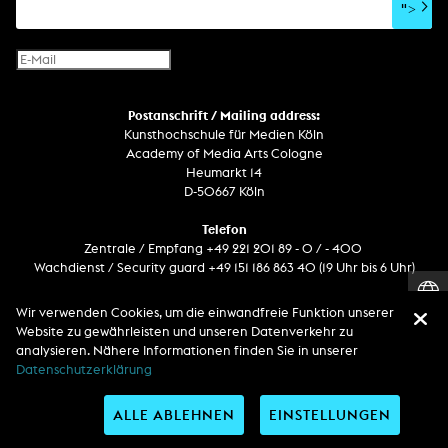
">
Netzprojekt
Gestaltung
Virtual Reality
Text
Internet-Fernsehen
Computeranimation
Postanschrift / Mailing address:
Computergrafik
Kunsthochschule für Medien Köln
Computerinstallation
Academy of Media Arts Cologne
Heumarkt 14
D-50667 Köln
Telefon
Zentrale / Empfang +49 221 201 89 - 0 / - 400
Wachdienst / Security guard +49 151 186 863 40 (19 Uhr bis 6 Uhr)
Wir verwenden Cookies, um die einwandfreie Funktion unserer
Entdecken Sie uns auf
Website zu gewährleisten und unseren Datenverkehr zu
analysieren. Nähere Informationen finden Sie in unserer
Datenschutzerklärung
ALLE ABLEHNEN
EINSTELLUNGEN