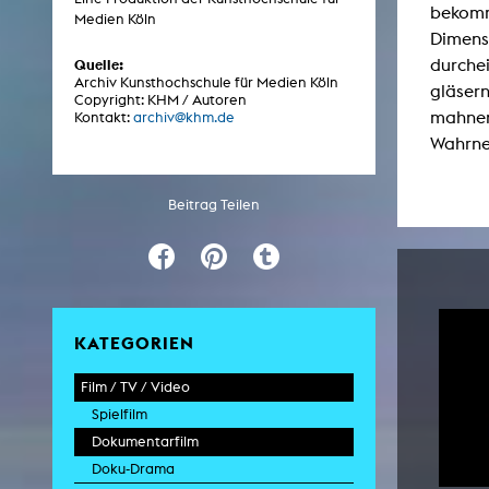
bekomm
Medien Köln
Dimens
durchei
Quelle:
ARCHIV
Archiv Kunsthochschule für Medien Köln
gläsern
Copyright: KHM / Autoren
mahnen
Kontakt:
archiv@khm.de
Künstlerische Arbeiten Studierende
Wahrne
KHM Forschung
KHM Rundgänge
Beitrag Teilen
Veranstaltungen / Mitschnitte
Schreiben, was kommt
Kölsch-Glas-Edition
Photoszene an der KHM
KATEGORIEN
25 Jahre KHM / Studiogespräche
Film / TV / Video
Spielfilm
Dokumentarfilm
Doku-Drama