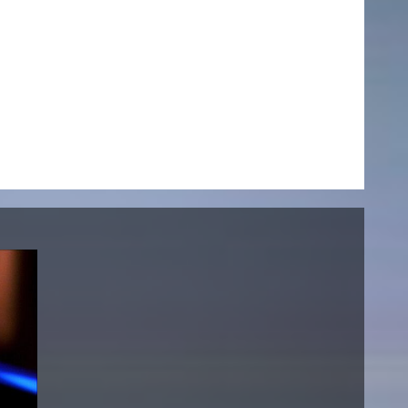
AKTUELLES
Alle Termine
Auszeichnungen
Festivalteilnahmen
Karriere
Jobs
Presse
Pressemitteilungen
Presse Downloads
Lehrende woanders