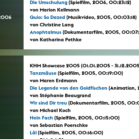
Die Umschulung
(Spielfilm, 2006, 00:23:12)
von Marion Kellmann
.2006
Quio: So Dazed
(Musikvideo, 2005, 00:03:18)
von Christine Lang
Anophtalmus
(Dokumentarfilm, 2005, 00:07
von Katharina Pethke
KHM Showcase 2005 (01.01.2005 - 31.12.2005
Tanzmäuse
(Spielfilm, 2005, 00:19:00)
von Maren Erdmann
Die Legende von den Goldfischen
(Animation,
von Stéphanie Beaugrand
Wir sind Dir treu
(Dokumentarfilm, 2005, 00:
von Michael Koch
Hein Fach
(Spielfilm, 2005, 00:15:00)
von Sebastian Poerschke
Lâl
(Spielfilm, 2005, 00:16:00)