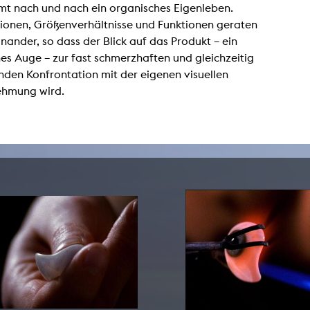
t nach und nach ein organisches Eigenleben.
Zentrale Ausleihe
ionen, Größenverhältnisse und Funktionen geraten
nander, so dass der Blick auf das Produkt – ein
BIBLIOTHEK
ÜBER UNS
es Auge – zur fast schmerzhaften und gleichzeitig
den Konfrontation mit der eigenen visuellen
Digitale Bibliothek
Personen
hmung wird.
Filme
Organisation
Bücher
Das KHM Logo
Zeitschriften
Gleichstellung
Nützliche Hilfen / Kontakte
Sounds
Förderpreis für FLINTA*
Studium mit Kind
Semesterapparate
Antidiskriminierung
KHM Verlag
Ombudsstellen
edition KHM
KHM Journal
AStA und StuPa
LECTURE Reihe
Lab Jahrbuch
Freunde der KHM e.V.
off topic
Empfehlungen
Partner
Neuerwerbungen