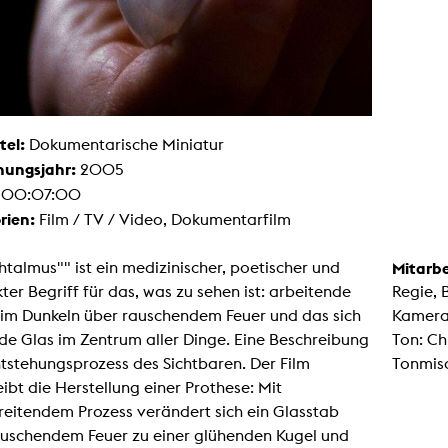
Malerei / Skulptur
Multispecies Storytelling
Netze
Videokunst / Performance
tgenössische Kunst / Globaler Süden
unst- und Medienwissenschaften
senschaft mit erweitertem Materialbegriff
 Studies in Künsten und Wissenschaft
tel:
Dokumentarische Miniatur
Transversale Ästhetik
hungsjahr:
2005
Labore / Studios
:
00:07:00
Animationsstudio
rien:
Film / TV / Video, Dokumentarfilm
Aula
Case – Projektraum Fotgrafie
Computer Seminarraum
talmus"" ist ein medizinischer, poetischer und
Mitarbe
3-D-Labor
exMedia Lab
ter Begriff für das, was zu sehen ist: arbeitende
Regie, 
Filmstudios
im Dunkeln über rauschendem Feuer und das sich
Kamera
Fotolabor
Grading
e Glas im Zentrum aller Dinge. Eine Beschreibung
Ton: Ch
Infrastruktur
tstehungsprozess des Sichtbaren. Der Film
Tonmisc
Elektroniklabor
Multispecies Studio
ibt die Herstellung einer Prothese: Mit
Kameratechnik
reitendem Prozess verändert sich ein Glasstab
Schnittplätze
Tonstudios
auschendem Feuer zu einer glühenden Kugel und
Werkstatt