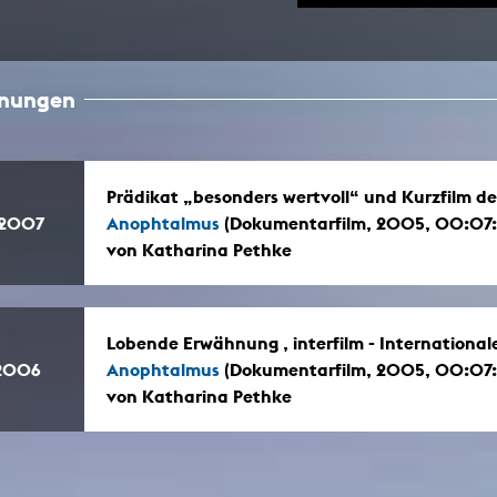
In Erinnerung
Publikationen Lehrende
Top 10 Ausleihe
Meldestelle Hinweisgeberschutzg
Rara
Open Access
AGG-Beschwerdestelle
hnungen
Prädikat „besonders wertvoll“ und Kurzfilm 
.2007
Anophtalmus
(Dokumentarfilm, 2005, 00:07
von Katharina Pethke
Lobende Erwähnung , interfilm - Internationale
.2006
Anophtalmus
(Dokumentarfilm, 2005, 00:07
von Katharina Pethke