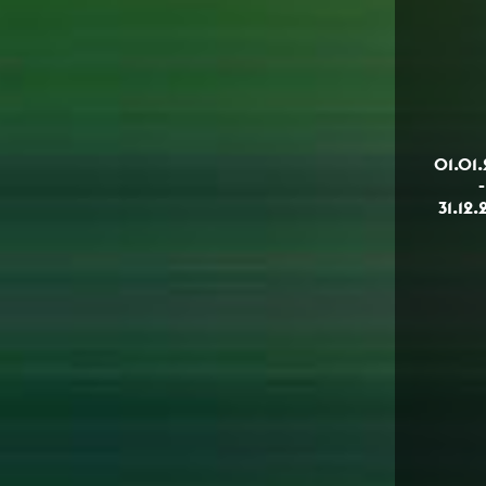
01.01
-
31.12