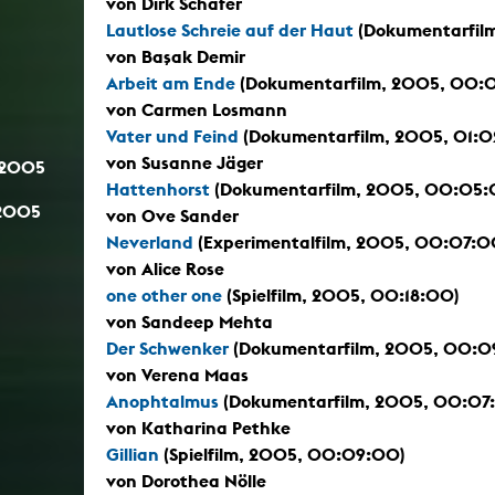
von Dirk Schäfer
Lautlose Schreie auf der Haut
(Dokumentarfilm
von Başak Demir
Arbeit am Ende
(Dokumentarfilm, 2005, 00:0
von Carmen Losmann
Vater und Feind
(Dokumentarfilm, 2005, 01:
von Susanne Jäger
.2005
Hattenhorst
(Dokumentarfilm, 2005, 00:05:
.2005
von Ove Sander
Neverland
(Experimentalfilm, 2005, 00:07:0
von Alice Rose
one other one
(Spielfilm, 2005, 00:18:00)
von Sandeep Mehta
Der Schwenker
(Dokumentarfilm, 2005, 00:0
von Verena Maas
Anophtalmus
(Dokumentarfilm, 2005, 00:07
von Katharina Pethke
Gillian
(Spielfilm, 2005, 00:09:00)
von Dorothea Nölle