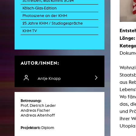
Schreiben, was kommt 2024
Kölsch-Glas-Edition
Photoszene an der KHM
Zei
25 Jahre KHM / Studiogespräche
Entste
K
KHM TV
Länge
Kunstwis
Queer
Katego
Dokume
AUTOR/INNEN:
Wohnzim
Staatsb
Antje Knapp
aus Reb
Lebensf
Wo fäng
Betreuung:
das, d
Prof. Dietrich Leder
Andreas Fischer
und Prä
Andreas Altenhoff
ihrer W
Utopia 
Projektart:
Diplom