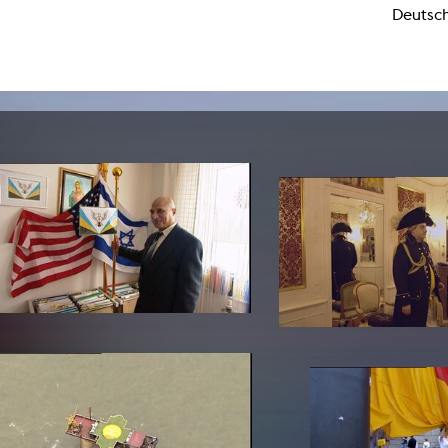
Deutsc
Zentrale Ausleihe
BIBLIOTHEK
ÜBER UNS
Digitale Bibliothek
Personen
Filme
Organisation
Bücher
Das KHM Logo
Zeitschriften
Gleichstellung
Nützliche Hilfen / Kontakte
Sounds
Förderpreis für FLINTA*
Studium mit Kind
Semesterapparate
Antidiskriminierung
KHM Verlag
Ombudsstellen
edition KHM
KHM Journal
AStA und StuPa
LECTURE Reihe
Lab Jahrbuch
Freunde der KHM e.V.
off topic
Empfehlungen
Partner
Neuerwerbungen