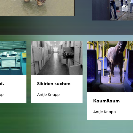
In Erinnerung
Publikationen Lehrende
Top 10 Ausleihe
Meldestelle Hinweisgeberschutzg
Rara
Open Access
AGG-Beschwerdestelle
d.
Sibirien suchen
pp
Antje Knapp
KaumRaum
Antje Knapp