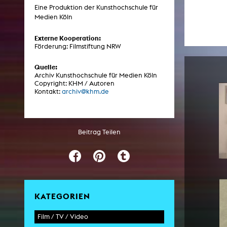
Eine Produktion der Kunsthochschule für
Medien Köln
ARCHIV
Externe Kooperation:
Förderung: Filmstiftung NRW
Künstlerische Arbeiten Studierende
Quelle:
KHM Forschung
Archiv Kunsthochschule für Medien Köln
Copyright: KHM / Autoren
KHM Rundgänge
Kontakt:
archiv@khm.de
Veranstaltungen / Mitschnitte
Schreiben, was kommt
Beitrag Teilen
Kölsch-Glas-Edition
Photoszene an der KHM
25 Jahre KHM / Studiogespräche
KATEGORIEN
Film / TV / Video