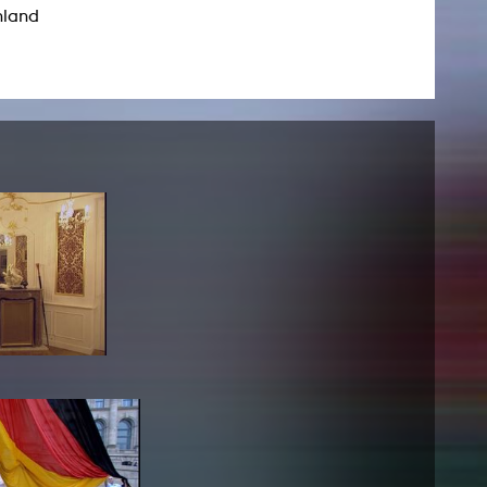
hland
AKTUELLES
Alle Termine
Auszeichnungen
Festivalteilnahmen
Karriere
Jobs
Presse
Pressemitteilungen
Presse Downloads
Lehrende woanders