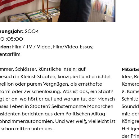
Malerei / Skulptur
Multispecies Storytelling
Netze
Videokunst / Performance
tgenössische Kunst / Globaler Süden
hungsjahr:
2004
unst- und Medienwissenschaften
:
01:05:00
senschaft mit erweitertem Materialbegriff
 Studies in Künsten und Wissenschaft
rien:
Film / TV / Video, Film/Video-Essay,
Transversale Ästhetik
ntarfilm
Labore / Studios
Animationsstudio
mer, Schlösser, künstliche Inseln: auf
Mitarbe
Aula
Case – Projektraum Fotgrafie
esuch in Kleinst-Staaten, konzipiert und errichtet
Idee, R
Computer Seminarraum
ellion oder purem Vergnügen, als ernsthafte
Kamera:
3-D-Labor
exMedia Lab
orm oder Zwischenlösung. Was ist das, ein Staat?
2. Kame
Filmstudios
t er an, wo hört er auf und warum tut der Mensch
Schnitt
Fotolabor
Grading
ieses Leben in Staaten? Selbsternannte Monarchen
Soundd
Infrastruktur
sidenten berichten aus dem Politischen Alltag
mit: de
Elektroniklabor
Multispecies Studio
ohnzimmerautonomien. Und wer weiß, vielleicht ist
Königre
Kameratechnik
schon mitten unter uns.
Heilige
Schnittplätze
Tonstudios
der Pri
Werkstatt