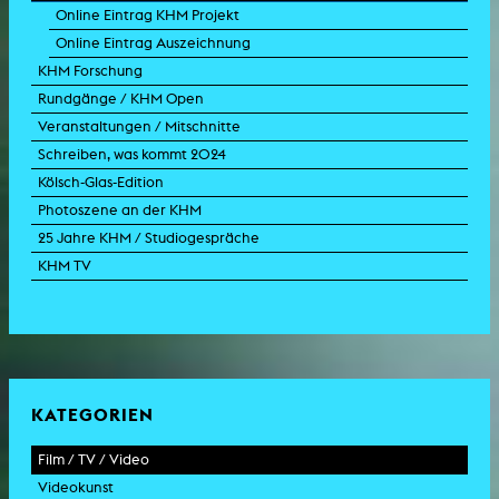
Online Eintrag KHM Projekt
Online Eintrag Auszeichnung
KHM Forschung
Rundgänge / KHM Open
Veranstaltungen / Mitschnitte
Schreiben, was kommt 2024
Kölsch-Glas-Edition
Photoszene an der KHM
25 Jahre KHM / Studiogespräche
KHM TV
KATEGORIEN
Film / TV / Video
Videokunst
Spielfilm