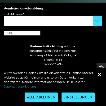
Spezialeffekte
Performance
Mediale Raumgestaltung
Hörstück
Software
Literarischer Text
Setdesign
Kunst am Bau
Album
Computerspiel
Drehbuch
Newsletter An-/Abmeldung
Soundtrack
Soundeffekte
Benutzerinterface
Buchprojekt
E-Mail-Adresse
*
Film/Video-Essay
CD-Rom
Publikation
">
Netzprojekt
Gestaltung
Virtual Reality
Text
Internet-Fernsehen
Computeranimation
Postanschrift / Mailing address:
Computergrafik
Kunsthochschule für Medien Köln
Computerinstallation
Academy of Media Arts Cologne
Heumarkt 14
D-50667 Köln
Telefon
Wir verwenden Cookies, um die einwandfreie Funktion unserer
Website zu gewährleisten und unseren Datenverkehr zu
Zentrale / Empfang +49 221 201 89 - 0 / - 400
analysieren. Nähere Informationen finden Sie in unserer
Wachdienst / Security guard +49 151 186 863 40 (19 Uhr bis 6 Uhr)
Datenschutzerklärung
Entdecken Sie uns auf
ALLE ABLEHNEN
EINSTELLUNGEN