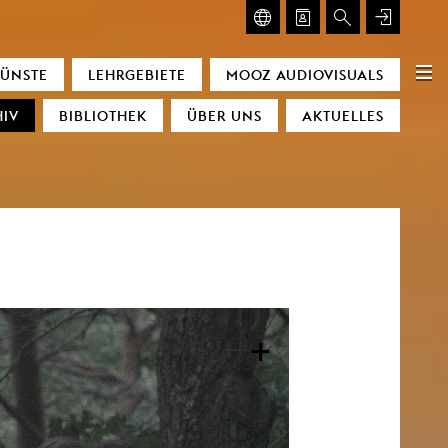
ISUALS
GLASMOOG
KÜNSTE
LEHRGEBIETE
MOOZ AUDIOVISUALS
cators
Glasmoog
IV
BIBLIOTHEK
ÜBER UNS
AKTUELLES
nce
achines
amour
e
ing of time
scending Space)
gyetang
+