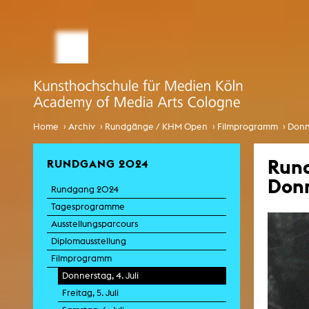
STUDIUM MEDIALE KÜNSTE
Studienbüro
Bewerbung
Comp
Globalisi
Infotag an der KHM
›
›
›
›
Home
Archiv
Rundgänge / KHM Open
Filmprogramm
Donne
Internationales
Run
RUNDGANG 2024
EcoSenda
Donn
Rundgang 2024
Internationales
Tagesprogramme
Vorlesungsverzeichnis
Ausstellungsparcours
Diplomausstellung
K
Filmprogramm
Donnerstag, 4. Juli
Freitag, 5. Juli