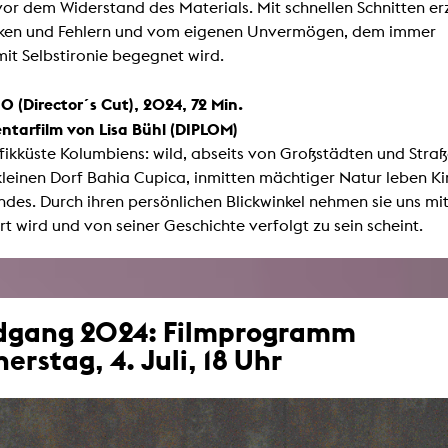
vor dem Widerstand des Materials. Mit schnellen Schnitten e
cken und Fehlern und vom eigenen Unvermögen, dem immer
it Selbstironie begegnet wird.
O (Director´s Cut), 2024, 72 Min.
tarfilm von Lisa Bühl (DIPLOM)
ifikküste Kolumbiens: wild, abseits von Großstädten und Stra
kleinen Dorf Bahia Cupica, inmitten mächtiger Natur leben K
andes. Durch ihren persönlichen Blickwinkel nehmen sie uns m
t wird und von seiner Geschichte verfolgt zu sein scheint.
dgang 2024: Filmprogramm
erstag, 4. Juli, 18 Uhr