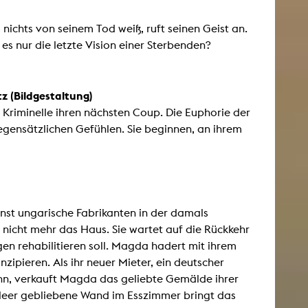
s nichts von seinem Tod weiß, ruft seinen Geist an.
AKTUELLES
 es nur die letzte Vision einer Sterbenden?
Alle Termine
z (Bildgestaltung)
Auszeichnungen
Kriminelle ihren nächsten Coup. Die Euphorie der
Festivalteilnahmen
gensätzlichen Gefühlen. Sie beginnen, an ihrem
Karriere
Jobs
Presse
Pressemitteilungen
Presse Downloads
inst ungarische Fabrikanten in der damals
Lehrende woanders
nicht mehr das Haus. Sie wartet auf die Rückkehr
gen rehabilitieren soll. Magda hadert mit ihrem
zipieren. Als ihr neuer Mieter, ein deutscher
ann, verkauft Magda das geliebte Gemälde ihrer
leer gebliebene Wand im Esszimmer bringt das