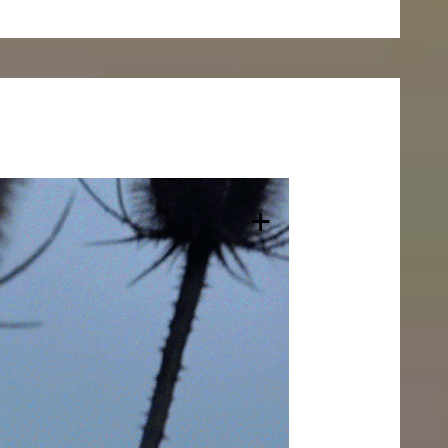
esetz
+