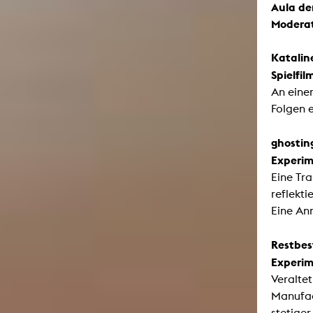
Aula de
Moderat
Katalin
Spielfi
An eine
Folgen e
ghostin
Experim
Eine Tr
reflekti
Eine An
Restbes
Experim
Veralte
Manufac
stetige