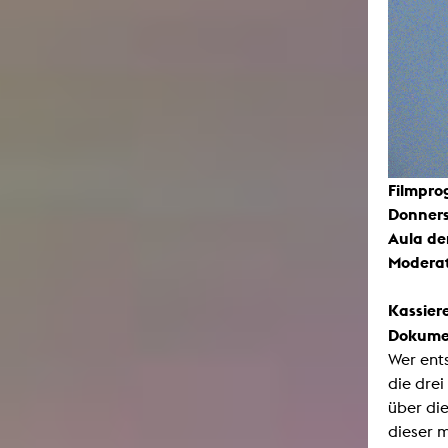
Filmpr
Donnerst
Aula de
Moderat
Kassier
Dokumen
Wer ent
die dre
über di
dieser 