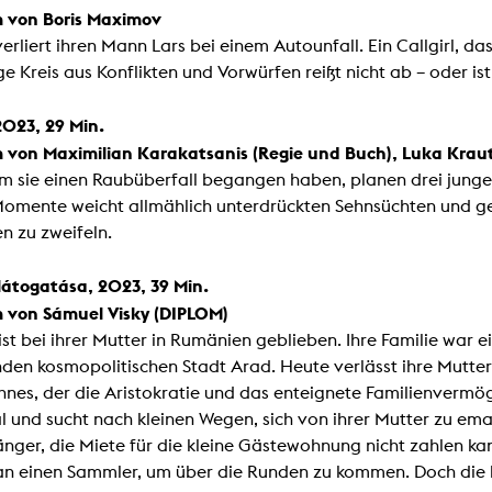
Zentrale Ausleihe
lm von Boris Maximov
verliert ihren Mann Lars bei einem Autounfall. Ein Callgirl, da
BIBLIOTHEK
ÜBER UNS
e Kreis aus Konflikten und Vorwürfen reißt nicht ab – oder ist
Digitale Bibliothek
Personen
2023, 29 Min.
lm von Maximilian Karakatsanis (Regie und Buch), Luka Kraut
Filme
Organisation
 sie einen Raubüberfall begangen haben, planen drei junge 
Bücher
Das KHM Logo
Momente weicht allmählich unterdrückten Sehnsüchten und ge
n zu zweifeln.
Zeitschriften
Gleichstellung
Nützliche Hilfen / Kontakte
Sounds
Förderpreis für FLINTA*
s látogatása, 2023, 39 Min.
Studium mit Kind
Semesterapparate
lm von Sámuel Visky (DIPLOM)
Antidiskriminierung
t bei ihrer Mutter in Rumänien geblieben. Ihre Familie war e
KHM Verlag
Ombudsstellen
en kosmopolitischen Stadt Arad. Heute verlässt ihre Mutter 
edition KHM
KHM Journal
hnes, der die Aristokratie und das enteignete Familienvermö
AStA und StuPa
LECTURE Reihe
l und sucht nach kleinen Wegen, sich von ihrer Mutter zu eman
Lab Jahrbuch
Freunde der KHM e.V.
off topic
nger, die Miete für die kleine Gästewohnung nicht zahlen k
Empfehlungen
Partner
an einen Sammler, um über die Runden zu kommen. Doch die 
Neuerwerbungen