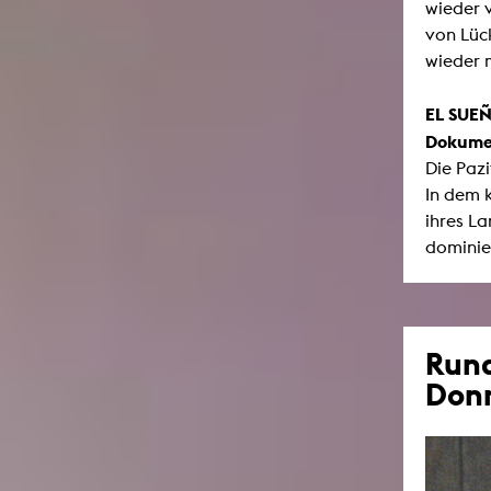
wieder 
von Lü
wieder m
EL SUEÑ
Dokumen
Die Paz
In dem 
ihres L
dominier
Run
Donn