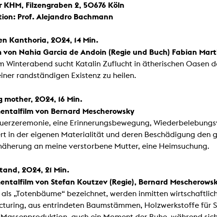
r KHM, Filzengraben 2, 50676 Köln
ion: Prof. Alejandro Bachmann
en Kanthoria, 2024, 14 Min.
lm von Nahia Garcia de Andoin (Regie und Buch) Fabian Mart
m Winterabend sucht Katalin Zuflucht in ätherischen Oasen 
iner randständigen Existenz zu heilen.
g mother, 2024, 16 Min.
entalfilm von Bernard Mescherowsky
auerzeremonie, eine Erinnerungsbewegung, Wiederbelebungsve
ert in der eigenen Materialität und deren Beschädigung den 
näherung an meine verstorbene Mutter, eine Heimsuchung.
tand, 2024, 21 Min.
entalfilm von Stefan Koutzev (Regie), Bernard Mescherowsk
t als „Totenbäume“ bezeichnet, werden inmitten wirtschaftl
turing, aus entrindeten Baumstämmen, Holzwerkstoffe für Särg
r Massenproduktion, auch ein Moment der Ruhe, während sich