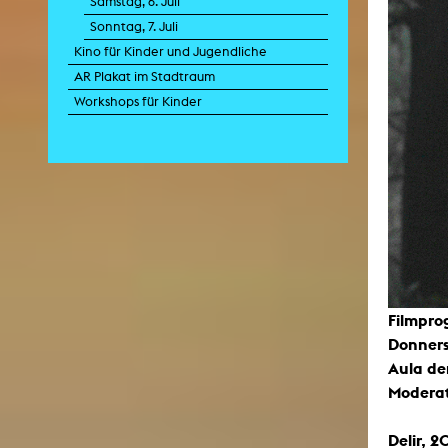
Samstag, 6. Juli
Sonntag, 7. Juli
Kino für Kinder und Jugendliche
Zei
AR Plakat im Stadtraum
K
Workshops für Kinder
Kunstwis
Queer
Filmpro
Donnerst
Aula de
Moderat
Delir, 2