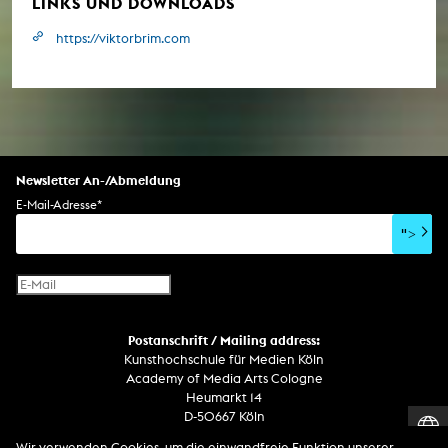
LINKS UND DOWNLOADS
https://viktorbrim.com
Newsletter An-/Abmeldung
E-Mail-Adresse
*
">
Postanschrift / Mailing address:
Kunsthochschule für Medien Köln
Academy of Media Arts Cologne
Heumarkt 14
D-50667 Köln
Wir verwenden Cookies, um die einwandfreie Funktion unserer