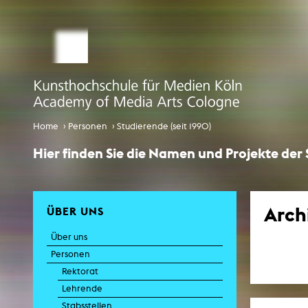
STUDIUM MEDIALE KÜNSTE
Studienbüro
Bewerbung
Comp
Globalisi
Infotag an der KHM
›
›
Home
Personen
Studierende (seit 1990)
Internationales
Hier finden Sie die Namen und Projekte der
EcoSenda
Internationales
Arch
ÜBER UNS
Vorlesungsverzeichnis
Über uns
K
Personen
Rektorat
Lehrende
Stabsstellen