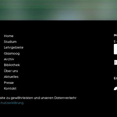
Zentrale Ausleihe
BIBLIOTHEK
ÜBER UNS
Digitale Bibliothek
Personen
N
Home
Filme
Organisation
E-
Studium
Bücher
Das KHM Logo
Lehrgebiete
Glasmoog
Zeitschriften
Gleichstellung
Archiv
Nützliche Hilfen / Kontakte
Sounds
Bibliothek
Förderpreis für FLINTA*
Studium mit Kind
Über uns
Semesterapparate
Antidiskriminierung
Aktuelles
E
KHM Verlag
Presse
Ombudsstellen
edition KHM
Kontakt
KHM Journal
AStA und StuPa
Impressum
LECTURE Reihe
site zu gewährleisten und unseren Datenverkehr
Lab Jahrbuch
Datenschutzerklärung
Freunde der KHM e.V.
chutzerklärung
off topic
Barrierefreiheit
Empfehlungen
Partner
Neuerwerbungen