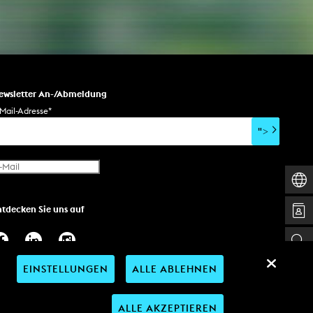
AKTUELLES
Alle Termine
ewsletter An-/Abmeldung
Auszeichnungen
Mail-Adresse
*
Festivalteilnahmen
">
Karriere
Jobs
Presse
Pressemitteilungen
ntdecken Sie uns auf
Presse Downloads
Lehrende woanders
EINSTELLUNGEN
ALLE ABLEHNEN
ALLE AKZEPTIEREN