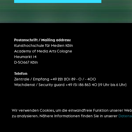
ARCHIV
Künstlerische Arbeiten Studierende
Postanschrift / Mailing address:
KHM Forschung
Kunsthochschule für Medien Köln
Academy of Media Arts Cologne
KHM Rundgänge
Heumarkt 14
Veranstaltungen / Mitschnitte
D-50667 Köln
Schreiben, was kommt
Telefon
Zentrale / Empfang +49 221 201 89 - 0 / - 400
Kölsch-Glas-Edition
Wachdienst / Security guard +49 151 186 863 40 (19 Uhr bis 6 Uhr)
Photoszene an der KHM
25 Jahre KHM / Studiogespräche
Wir verwenden Cookies, um die einwandfreie Funktion unserer Web
zu analysieren. Nähere Informationen finden Sie in unserer
Datens