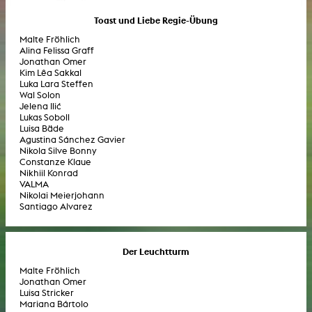
Toast und Liebe Regie-Übung
Malte Fröhlich
Alina Felissa Graff
Jonathan Omer
Kim Lêa Sakkal
Luka Lara Steffen
Wal Solon
Jelena Ilić
Lukas Soboll
Luisa Bäde
Agustina Sánchez Gavier
Nikola Silve Bonny
Constanze Klaue
Nikhiil Konrad
VALMA
Nikolai Meierjohann
Santiago Alvarez
Der Leuchtturm
Malte Fröhlich
Jonathan Omer
Luisa Stricker
Mariana Bártolo