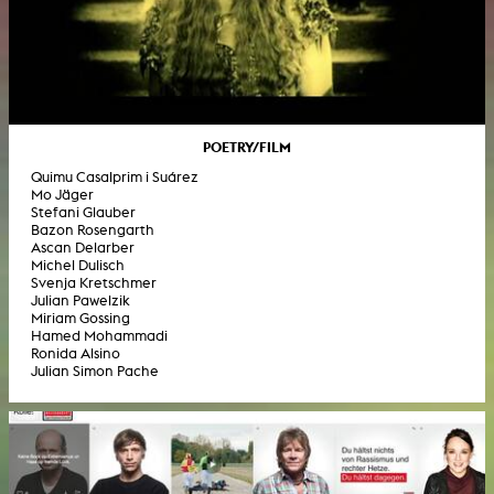
POETRY/FILM
Quimu Casalprim i Suárez
Mo Jäger
Stefani Glauber
Bazon Rosengarth
Ascan Delarber
Michel Dulisch
Svenja Kretschmer
Julian Pawelzik
Miriam Gossing
Hamed Mohammadi
Ronida Alsino
Julian Simon Pache