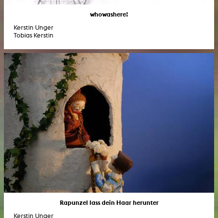
whowashere!
Kerstin Unger
Tobias Kerstin
Rapunzel lass dein Haar herunter
Kerstin Unger