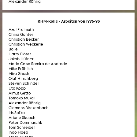
Alexander Röhrig
KHM-Rolle - Arbeiten von 1996-98
Axel Freimuth
Chriss Ganter
Christian Becker
Christian Weckerle
Bolle
Harry Flöter
Jakob Hüfner
Mario Celso Ramiro de Andrade
Mike Fröhlich
Mira Ghosh
Olaf Hirschberg
Steven Schindel
Uta Kopp
Almut Getto
Tomoko Mukai
Alexander Röhrig
Clemens Birckenbach
Iris Sofka
Ariane Skupch
Peter Dommaschk
Tom Schreiber
Ingo Haeb