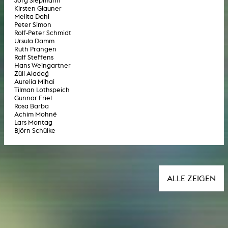
Jörg Siepmann
Kirsten Glauner
Melita Dahl
Peter Simon
Rolf-Peter Schmidt
Ursula Damm
Ruth Prangen
Ralf Steffens
Hans Weingartner
Züli Aladağ
Aurelia Mihai
Tilman Lothspeich
Gunnar Friel
Rosa Barba
Achim Mohné
Lars Montag
Björn Schülke
ALLE ZEIGEN