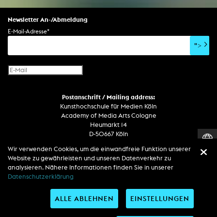
Newsletter An-/Abmeldung
E-Mail-Adresse
*
">
Postanschrift / Mailing address:
Kunsthochschule für Medien Köln
Academy of Media Arts Cologne
Heumarkt 14
D-50667 Köln
Wir verwenden Cookies, um die einwandfreie Funktion unserer
Telefon
Website zu gewährleisten und unseren Datenverkehr zu
Zentrale / Empfang +49 221 201 89 - 0 / - 400
analysieren. Nähere Informationen finden Sie in unserer
Wachdienst / Security guard +49 151 186 863 40 (19 Uhr bis 6 Uhr)
Datenschutzerklärung
ALLE ABLEHNEN
EINSTELLUNGEN
Entdecken Sie uns auf