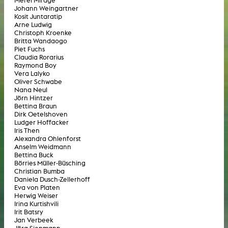
Merel Mirage
Johann Weingartner
Kosit Juntaratip
Arne Ludwig
Christoph Kroenke
Britta Wandaogo
Piet Fuchs
Claudia Rorarius
Raymond Boy
Vera Lalyko
Oliver Schwabe
Nana Neul
Jörn Hintzer
Bettina Braun
Dirk Oetelshoven
Ludger Hoffacker
Iris Then
Alexandra Ohlenforst
Anselm Weidmann
Bettina Buck
Börries Müller-Büsching
Christian Bumba
Daniela Dusch-Zellerhoff
Eva von Platen
Herwig Weiser
Irina Kurtishvili
Irit Batsry
Jan Verbeek