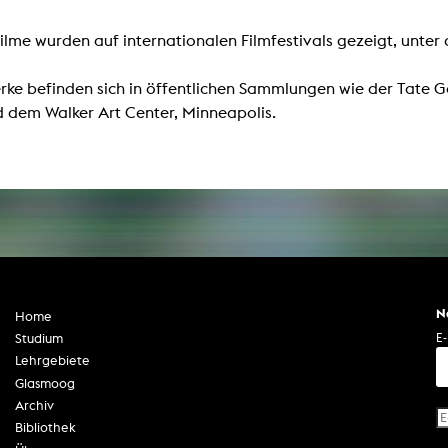
Zentrale Ausleihe
 Filme wurden auf internationalen Filmfestivals gezeigt, unt
BIBLIOTHEK
ÜBER UNS
rke befinden sich in öffentlichen Sammlungen wie der Tate
Digitale Bibliothek
Personen
d dem Walker Art Center, Minneapolis.
Filme
Organisation
Bücher
Das KHM Logo
Zeitschriften
Gleichstellung
Nützliche Hilfen / Kontakte
Sounds
Förderpreis für FLINTA*
Studium mit Kind
Semesterapparate
Antidiskriminierung
KHM Verlag
N
Home
Ombudsstellen
edition KHM
E-
Studium
KHM Journal
AStA und StuPa
Lehrgebiete
LECTURE Reihe
Lab Jahrbuch
Glasmoog
Freunde der KHM e.V.
off topic
Archiv
Empfehlungen
Partner
Bibliothek
Neuerwerbungen