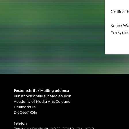
Collins'
ARCHIV
Seine We
Künstlerische Arbeiten Studierende
York, un
KHM Forschung
KHM Rundgänge
Veranstaltungen / Mitschnitte
Schreiben, was kommt
Kölsch-Glas-Edition
Photoszene an der KHM
Postanschrift / Mailing address:
Kunsthochschule für Medien Köln
25 Jahre KHM / Studiogespräche
Academy of Media Arts Cologne
Heumarkt 14
D-50667 Köln
Telefon
Zentrale / Empfang +49 221 201 89 - 0 / - 400