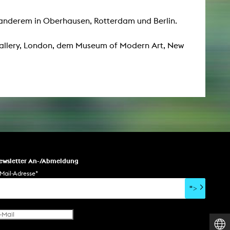
er anderem in Oberhausen, Rotterdam und Berlin.
AKTUELLES
 Gallery, London, dem Museum of Modern Art, New
Alle Termine
Auszeichnungen
Festivalteilnahmen
Karriere
Jobs
Presse
Pressemitteilungen
Presse Downloads
ewsletter An-/Abmeldung
Lehrende woanders
Mail-Adresse
*
">