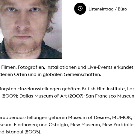
Malerei / Skulptur
Multispecies Storytelling
Listeneintrag / Büro
Netze
Videokunst / Performance
tgenössische Kunst / Globaler Süden
unst- und Medienwissenschaften
senschaft mit erweitertem Materialbegriff
 Studies in Künsten und Wissenschaft
Transversale Ästhetik
Labore / Studios
Animationsstudio
Aula
n Filmen, Fotografien, Installationen und Live-Events erkunde
Case – Projektraum Fotgrafie
denen Orten und in globalen Gemeinschaften.
Computer Seminarraum
3-D-Labor
exMedia Lab
üngsten Einzelausstellungen gehören British Film Institute, Lo
Filmstudios
Fotolabor
(2009); Dallas Museum of Art (2007); San Francisco Museum
Grading
Infrastruktur
Elektroniklabor
Multispecies Studio
ruppenausstellungen gehören Museum of Desires, MUMOK, Wi
Kameratechnik
Schnittplätze
um, Eindhoven; und Ostalgia, New Museum, New York (alle 201
Tonstudios
nd Istanbul (2005).
Werkstatt