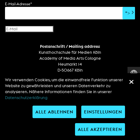
E-Mail-Adresse
*
">
Postanschrift / Mailing address:
Kunsthochschule für Medien Köln
Academy of Media Arts Cologne
Heumarkt 14
D-50667 Köln
Wir verwenden Cookies, um die einwandfreie Funktion unserer
Telefon
Website zu gewährleisten und unseren Datenverkehr zu
Zentrale / Empfang +49 221 201 89 - 0 / - 400
analysieren. Nähere Informationen finden Sie in unserer
Wachdienst / Security guard +49 151 186 863 40 (19 Uhr bis 6 Uhr)
Datenschutzerklärung
ALLE ABLEHNEN
EINSTELLUNGEN
Entdecken Sie uns auf
ALLE AKZEPTIEREN