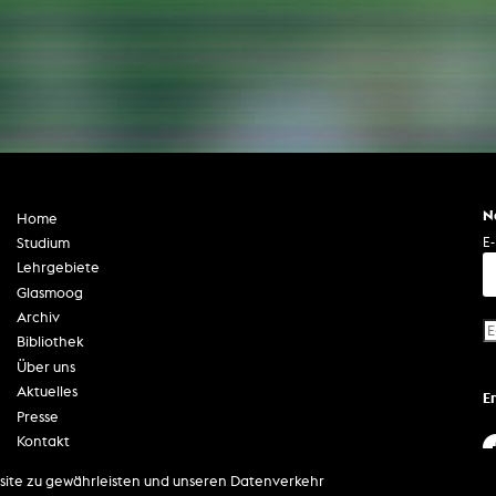
Zentrale Ausleihe
BIBLIOTHEK
ÜBER UNS
Digitale Bibliothek
Personen
Filme
Organisation
Bücher
Das KHM Logo
N
Home
Zeitschriften
Gleichstellung
E-
Studium
Nützliche Hilfen / Kontakte
Lehrgebiete
Sounds
Förderpreis für FLINTA*
Glasmoog
Studium mit Kind
Semesterapparate
Archiv
Antidiskriminierung
KHM Verlag
Bibliothek
Ombudsstellen
Über uns
edition KHM
KHM Journal
Aktuelles
AStA und StuPa
E
LECTURE Reihe
Presse
Lab Jahrbuch
Freunde der KHM e.V.
off topic
Kontakt
Impressum
Empfehlungen
Partner
site zu gewährleisten und unseren Datenverkehr
Datenschutzerklärung
Neuerwerbungen