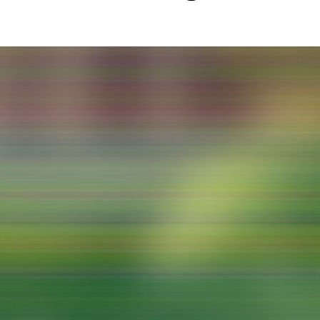
Malerei / Skulptur
Multispecies Storytelling
Netze
Videokunst / Performance
tgenössische Kunst / Globaler Süden
unst- und Medienwissenschaften
senschaft mit erweitertem Materialbegriff
 Studies in Künsten und Wissenschaft
Transversale Ästhetik
Labore / Studios
Animationsstudio
Aula
Case – Projektraum Fotgrafie
Computer Seminarraum
3-D-Labor
exMedia Lab
Filmstudios
Fotolabor
Grading
Infrastruktur
Elektroniklabor
Multispecies Studio
Kameratechnik
Schnittplätze
Tonstudios
Werkstatt