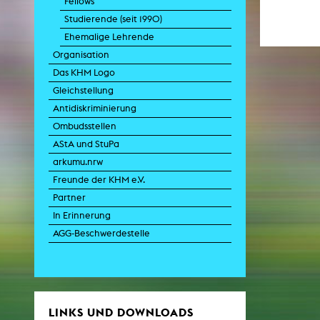
Fellows
Studierende (seit 1990)
Ehemalige Lehrende
Zei
Organisation
K
Das KHM Logo
Kunstwis
Gleichstellung
Queer
Antidiskriminierung
Ombudsstellen
AStA und StuPa
arkumu.nrw
Freunde der KHM e.V.
Partner
In Erinnerung
AGG-Beschwerdestelle
LINKS UND DOWNLOADS