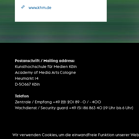
www.khm.de
ARCHIV
Künstlerische Arbeiten Studierende
KHM Forschung
KHM Rundgänge
Postanschrift / Mailing address:
Veranstaltungen / Mitschnitte
Kunsthochschule für Medien Köln
Academy of Media Arts Cologne
Schreiben, was kommt
Heumarkt 14
D-50667 Köln
Kölsch-Glas-Edition
Photoszene an der KHM
Telefon
Zentrale / Empfang +49 221 201 89 - 0 / - 400
25 Jahre KHM / Studiogespräche
Wachdienst / Security guard +49 151 186 863 40 (19 Uhr bis 6 Uhr)
Wir verwenden Cookies, um die einwandfreie Funktion unserer Web