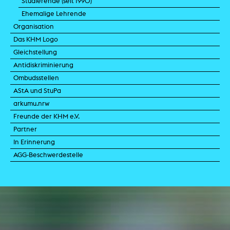
Studierende (seit 1990)
Ehemalige Lehrende
Organisation
Das KHM Logo
Gleichstellung
Antidiskriminierung
Ombudsstellen
AStA und StuPa
arkumu.nrw
Freunde der KHM e.V.
Partner
In Erinnerung
AGG-Beschwerdestelle