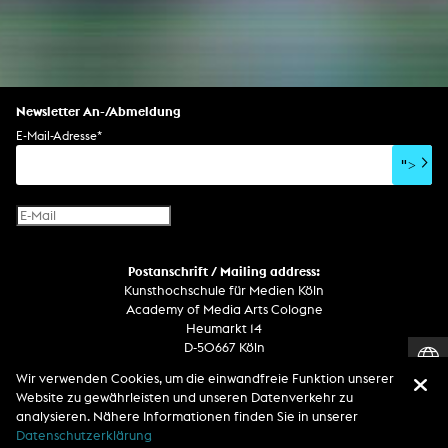
Newsletter An-/Abmeldung
E-Mail-Adresse
*
">
Postanschrift / Mailing address:
Kunsthochschule für Medien Köln
Academy of Media Arts Cologne
Heumarkt 14
D-50667 Köln
Wir verwenden Cookies, um die einwandfreie Funktion unserer
Telefon
Website zu gewährleisten und unseren Datenverkehr zu
Zentrale / Empfang +49 221 201 89 - 0 / - 400
analysieren. Nähere Informationen finden Sie in unserer
Wachdienst / Security guard +49 151 186 863 40 (19 Uhr bis 6 Uhr)
Datenschutzerklärung