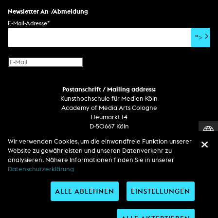
Newsletter An-/Abmeldung
E-Mail-Adresse
*
">
Postanschrift / Mailing address:
Kunsthochschule für Medien Köln
Academy of Media Arts Cologne
Heumarkt 14
D-50667 Köln
Wir verwenden Cookies, um die einwandfreie Funktion unserer
Telefon
Website zu gewährleisten und unseren Datenverkehr zu
Zentrale / Empfang +49 221 201 89 - 0 / - 400
analysieren. Nähere Informationen finden Sie in unserer
Wachdienst / Security guard +49 151 186 863 40 (19 Uhr bis 6 Uhr)
Datenschutzerklärung
ALLE ABLEHNEN
EINSTELLUNGEN
Entdecken Sie uns auf