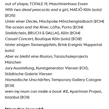
out of shape
, TOTALE 19, Maschinenhaus Essen
With two dead peacocks and a girl
, MATJÖ Köln (solo)
(2015)
Unter einer Decke
, Mischpoke Mönchengladbach (2014)
The ocean and the River
, Lófte, Porto (2014)
Stelldichein
, BRUCH & DALLAS, Köln (2014)
Casual Concert
, Boutique Köln (solo) (2012)
hinter einigen Tannengipfeln
, Brink-Ereignis Wuppertal
(solo)
Aber es bleibt eine Illusion
, Tanzschuleprojects
München
Jury-Ausstellung, Kunstgenerator Viersen 2013,
Städtische Galerie Viersen
Nomadische Unschärfen
, Temporary Gallery Cologne
(2011)
even my mum can make a book #2
, Apartman Projesi,
Istanbul (2011)
Stipendien (Auswahl)