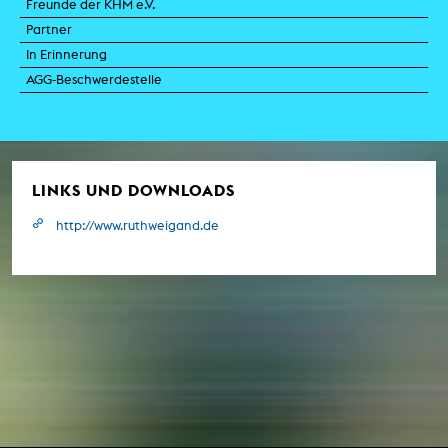
Freunde der KHM e.V.
Partner
In Erinnerung
AGG-Beschwerdestelle
LINKS UND DOWNLOADS
http://www.ruthweigand.de