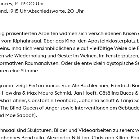
In Erinnerung
nces, 14–19:00 Uhr
Publikationen Lehrende
Top 10 Ausleihe
nd, 19:15 UhrAbschiedsworte, 20 Uhr
Meldestelle Hinweisgeberschutzg
Rara
Open Access
AGG-Beschwerdestelle
ßig präsentierten Arbeiten widmen sich verschiedenen Krisen a
 vom Riphahnsaal, über das Kino, den Apostelnklosterplatz b
eins. Inhaltlich versinnbildlichen sie auf vielfältige Weise di
en wie Wiederholung und Geste: im Weinen, im Fensterputzen
ormativen Raumanalysen. Oder sie entwickeln dystopische 
ren eine Stimme.
ramm zeigt Performances von Ale Bachlechner, Friedrich Boe
 Hawkins & Max Mauro Schmid, Jan Hoeft, Cătălina Bucos & K
ysha Lahner, Constantin Leonhard, Johanna Schütt & Tanja S
, The Blind Queen of Anger sowie Interventionen am Gebäude 
d Moe Sabbah).
hnsaal sind Skulpturen, Bilder und Videoarbeiten zu sehen: v
ohannes Bendzulla, Alexandra Nikitina, Christoph Kilian, Pa