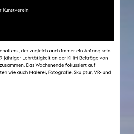
er Kunstverein
AKTUELLES
Alle Termine
Auszeichnungen
nehaltens, der zugleich auch immer ein Anfang sein
Festivalteilnahmen
19-jähriger Lehrtätigkeit an der KHM Beiträge von
Karriere
e zusammen. Das Wochenende fokussiert auf
Jobs
en wie auch Malerei, Fotografie, Skulptur, VR- und
Presse
Pressemitteilungen
Presse Downloads
Lehrende woanders