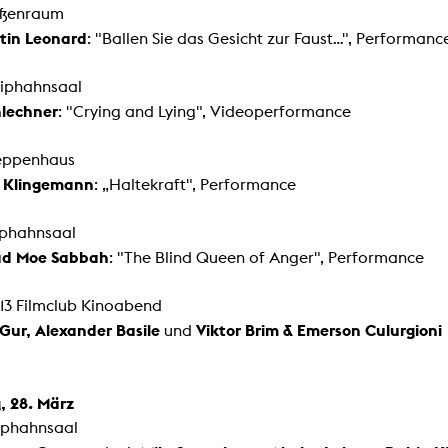
ußenraum
tin Leonard
: "Ballen Sie das Gesicht zur Faust…", Performanc
Riphahnsaal
hlechner
: "Crying and Lying", Videoperformance
reppenhaus
e Klingemann
: „Haltekraft", Performance
iphahnsaal
d Moe Sabbah
: "The Blind Queen of Anger", Performance
13 Filmclub Kinoabend
Gur, Alexander Basile
Viktor Brim & Emerson Culurgioni
und
, 28. März
iphahnsaal