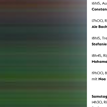
16h15, A
Constan
17h00, 
Ale Bac
18h15, T
Stefani
18h45, R
Mohama
19h00, 8
Noa 
mit
Samstag
14h30, R