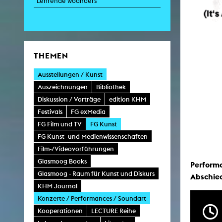
Lehrende woanders
Zei
K
THEMEN
Kunstwis
Queer
Ausstellungen / Kunst
Auszeichnungen
Bibliothek
Diskussion / Vorträge
edition KHM
Festivals
FG exMedia
FG Film und TV
FG Kunst
FG Kunst- und Medienwissenschaften
Film-/Videovorführungen
Glasmoog Books
Perform
Glasmoog - Raum für Kunst und Diskurs
Abschied
KHM Journal
Konzerte / Performances / Soundart
Kooperationen
LECTURE Reihe