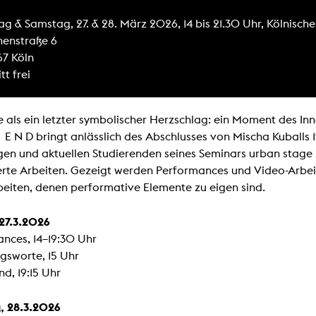
Zentrale Ausleihe
tag & Samstag, 27. & 28. März 2026, 14 bis 21.30 Uhr, Kölnisch
enstraße 6
BIBLIOTHEK
ÜBER UNS
7 Köln
itt frei
Digitale Bibliothek
Personen
Filme
Organisation
 als ein letzter symbolischer Herzschlag: ein Moment des In
Bücher
Das KHM Logo
E E N D bringt anlässlich des Abschlusses von Mischa Kuballs 
Zeitschriften
Gleichstellung
en und aktuellen Studierenden seines Seminars urban stag
Nützliche Hilfen / Kontakte
erte Arbeiten. Gezeigt werden Performances und Video-Arbeit
Sounds
Förderpreis für FLINTA*
eiten, denen performative Elemente zu eigen sind.
Studium mit Kind
Semesterapparate
Antidiskriminierung
KHM Verlag
 27.3.2026
Ombudsstellen
edition KHM
nces, 14–19:30 Uhr
KHM Journal
AStA und StuPa
gsworte, 15 Uhr
LECTURE Reihe
Lab Jahrbuch
d, 19:15 Uhr
Freunde der KHM e.V.
off topic
Empfehlungen
Partner
, 28.3.2026
Neuerwerbungen