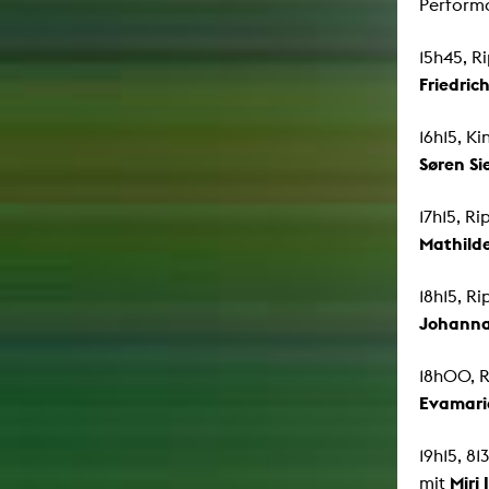
Perform
15h45, R
Friedrich
16h15, Ki
Søren Si
17h15, R
Mathild
18h15, R
Johanna
18h00, 
Evamaria
19h15, 8
Miri
mit