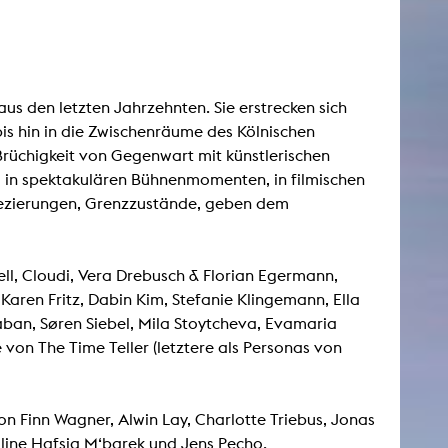
esetz
us den letzten Jahrzehnten. Sie erstrecken sich
is hin in die Zwischenräume des Kölnischen
e Brüchigkeit von Gegenwart mit künstlerischen
, in spektakulären Bühnenmomenten, in filmischen
Sezierungen, Grenzzustände, geben dem
ll, Cloudi, Vera Drebusch & Florian Egermann,
aren Fritz, Dabin Kim, Stefanie Klingemann, Ella
aban, Søren Siebel, Mila Stoytcheva, Evamaria
von The Time Teller (letztere als Personas von
on Finn Wagner, Alwin Lay, Charlotte Triebus, Jonas
uline Hafsia M‘barek und Jens Pecho.