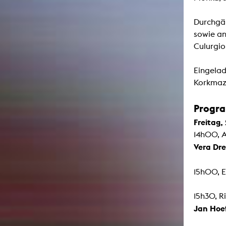
Durchgän
sowie an
Culurgio
Eingelad
Korkmaz
Progra
Freitag,
14h00, 
Vera Dr
15h00, 
15h30, R
Jan Hoe