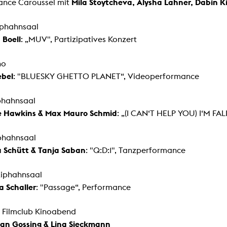
Mila Stoytcheva, Alysha Lahner, Dabin K
ance Caroussel mit
iphahnsaal
 Boell
: „MUV", Partizipatives Konzert
no
ebel
: "BLUESKY GHETTO PLANET“, Videoperformance
iphahnsaal
e Hawkins & Max Mauro Schmid
:
„(I CAN‘T HELP YOU) I‘M FA
iphahnsaal
 Schütt & Tanja Saban
: "Q:D:1", Tanzperformance
Riphahnsaal
 Schaller
:
"Passage“,
Performance
13 Filmclub Kinoabend
 Ian Gossing & Lina Sieckmann