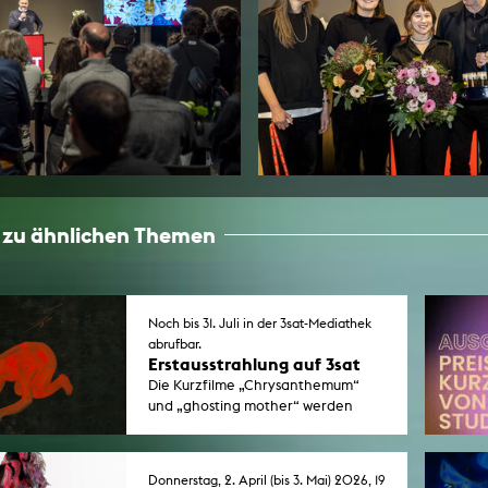
 zu ähnlichen Themen
Noch bis 31. Juli in der 3sat-Mediathek
abrufbar.
Erstausstrahlung auf 3sat
Die Kurzfilme „Chrysanthemum“
und „ghosting mother“ werden
erstmals im Fernsehen ausgestrahlt.
Beide Filme wurden bei den
Kurzfilmtagen Oberhausen 2025
Donnerstag, 2. April (bis 3. Mai) 2026, 19