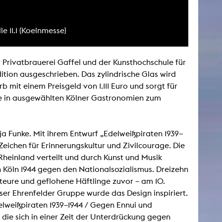
 11.1 (Koelnmesse)
AKTUELLES
Alle Termine
 Privatbrauerei Gaffel und der Kunsthochschule für
Auszeichnungen
dition ausgeschrieben. Das zylindrische Glas wird
 mit einem Preisgeld von 1.111 Euro und sorgt für
Festivalteilnahmen
ie in ausgewählten Kölner Gastronomien zum
Karriere
Jobs
Presse
 Funke. Mit ihrem Entwurf „Edelweißpiraten 1939–
Pressemitteilungen
Zeichen für Erinnerungskultur und Zivilcourage. Die
Presse Downloads
heinland verteilt und durch Kunst und Musik
Lehrende woanders
n Köln 1944 gegen den Nationalsozialismus. Dreizehn
eure und geflohene Häftlinge zuvor – am 10.
er Ehrenfelder Gruppe wurde das Design inspiriert.
delweißpiraten 1939–1944 / Gegen Ennui und
die sich in einer Zeit der Unterdrückung gegen