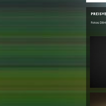
PREISV
Fotos: Dö