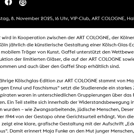
Zentrale Ausleihe
tag, 8. November 2025, 16 Uhr, VIP-Club, ART COLOGNE, Halle
BIBLIOTHEK
ÜBER UNS
Digitale Bibliothek
Personen
2 wird in Kooperation zwischen der ART COLOGNE, der Kölner
Filme
Organisation
öln jährlich die künstlerische Gestaltung einer Kölsch-Glas-E
 mobilem Träger von Kunst. Gaffel unterstützt den Wettbewerb
Bücher
Das KHM Logo
uktion der limitierten Gläser, die auf der ART COLOGNE sow
Zeitschriften
Gleichstellung
kommen und auch über den Gaffel Shop erhältlich sind.
Nützliche Hilfen / Kontakte
Sounds
Förderpreis für FLINTA*
Studium mit Kind
jährige Kölschglas-Edition zur ART COLOGNE stammt von Maja
Semesterapparate
Antidiskriminierung
egen Ennui und Faschismus“ setzt die Studierende ein starkes 
KHM Verlag
piraten waren in unterschiedlichen Gruppierungen über das R
Ombudsstellen
edition KHM
n. Ein Teil stellte sich innerhalb der Widerstandsbewegung i
KHM Journal
AStA und StuPa
n wurden – wie Zwangsarbeitende, jüdische Menschen, Desert
LECTURE Reihe
Lab Jahrbuch
 1944 von der Gestapo ohne Gerichtsurteil erhängt. Von dies
Freunde der KHM e.V.
off topic
 zeigt eine klare, grafische Gestaltung mit der Aufschrift „E
Empfehlungen
Partner
us“. Damit erinnert Maja Funke an den Mut junger Menschen, 
Neuerwerbungen