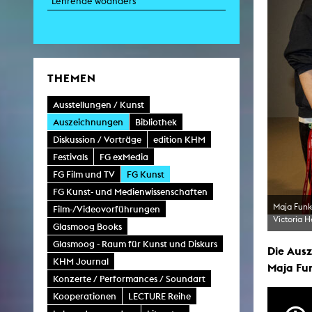
Lehrende woanders
Zei
K
THEMEN
Kunstwis
Queer
Ausstellungen / Kunst
Auszeichnungen
Bibliothek
Diskussion / Vorträge
edition KHM
Festivals
FG exMedia
FG Film und TV
FG Kunst
FG Kunst- und Medienwissenschaften
Maja Funk
Film-/Videovorführungen
Victoria H
Glasmoog Books
Glasmoog - Raum für Kunst und Diskurs
Die Ausz
KHM Journal
Maja Fu
Konzerte / Performances / Soundart
Kooperationen
LECTURE Reihe