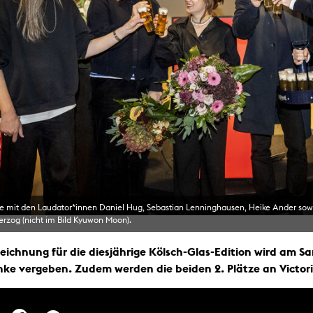
Malerei / Skulptur
Multispecies Storytelling
Netze
Videokunst / Performance
tgenössische Kunst / Globaler Süden
unst- und Medienwissenschaften
senschaft mit erweitertem Materialbegriff
 Studies in Künsten und Wissenschaft
Transversale Ästhetik
Labore / Studios
Animationsstudio
Aula
Case – Projektraum Fotgrafie
Computer Seminarraum
3-D-Labor
exMedia Lab
e mit den Laudator*innen Daniel Hug, Sebastian Lenninghausen, Heike Ander sowi
Filmstudios
erzog (nicht im Bild Kyuwon Moon).
Fotolabor
Grading
Infrastruktur
eichnung für die diesjährige Kölsch-Glas-Edition wird am S
Elektroniklabor
Multispecies Studio
nke vergeben. Zudem werden die beiden 2. Plätze an Victo
Kameratechnik
Schnittplätze
Tonstudios
Werkstatt