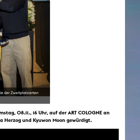
e der Zweitplatzierten
amstag, 08.11., 16 Uhr, auf der ART COLOGNE an
ria Herzog und Kyuwon Moon gewürdigt.