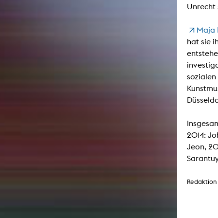
Unrecht 
Maja 
hat sie 
entstehe
investig
sozialen
Kunstmus
Düsseld
Insgesam
2014: Jo
Jeon, 20
Sarantuy
Redaktion