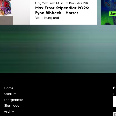
ausgezeichnet. Noch bis 31. Juli sind
Uhr, Max Ernst Museum Brühl des LVR
sie in der 3sat-Mediathek zu sehen.
Max Ernst-Stipendiat 2026:
Fynn Ribbeck – Horses
Verleihung und
Ausstellungseröffnung: Der Künstler
und KHM-Student erhält das mit
10.000 Euro dotierte Max-Ernst-
Stipendium der Stadt Brühl.
N
Home
E-
Studium
Lehrgebiete
Glasmoog
Archiv