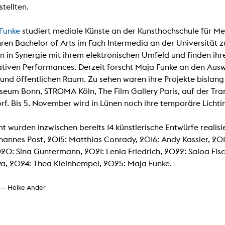
In Erinnerung
stellten.
Publikationen Lehrende
Top 10 Ausleihe
Meldestelle Hinweisgeberschutzg
Rara
Funke
studiert mediale Künste an der Kunsthochschule für 
Open Access
AGG-Beschwerdestelle
ihren Bachelor of Arts im Fach Intermedia an der Universität z
n in Synergie mit ihrem elektronischen Umfeld und finden i
ativen Performances. Derzeit forscht Maja Funke an den Au
 und öffentlichen Raum. Zu sehen waren ihre Projekte bisla
eum Bonn, STROMA Köln, The Film Gallery Paris, auf der Tra
orf. Bis 5. November wird in Lünen noch ihre temporäre Lichti
t wurden inzwischen bereits 14 künstlerische Entwürfe realisi
hannes Post, 2015: Matthias Conrady, 2016: Andy Kassier, 2017
20: Sina Guntermann, 2021: Lenia Friedrich, 2022: Saioa Fisc
a, 2024: Thea Kleinhempel, 2025: Maja Funke.
 — Heike Ander