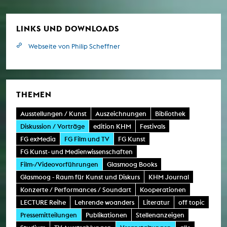
LINKS UND DOWNLOADS
Webseite von Philip Scheffner
THEMEN
Ausstellungen / Kunst
Auszeichnungen
Bibliothek
Diskussion / Vorträge
edition KHM
Festivals
FG exMedia
FG Film und TV
FG Kunst
FG Kunst- und Medienwissenschaften
Film-/Videovorführungen
Glasmoog Books
Glasmoog - Raum für Kunst und Diskurs
KHM Journal
Konzerte / Performances / Soundart
Kooperationen
LECTURE Reihe
Lehrende woanders
Literatur
off topic
Pressemitteilungen
Publikationen
Stellenanzeigen