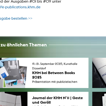
d der Ausgaben #01 bis #09 unter
In Erinnerung
Publikationen Lehrende
://e-publications.khm.de
Top 10 Ausleihe
Meldestelle Hinweisgeberschutzg
Rara
Open Access
AGG-Beschwerdestelle
sgabe bestellen >>
 zu ähnlichen Themen
19.–21. September 2025, Kunsthalle
Düsseldorf
KHM bei Between Books
2025
Präsentation mit publizistischen
Experimenten von Studierenden
und Absolvent*innen vorwiegend
aus dem Umfeld des exMedia Labs
Journal der KHM N°11 | Geste
sowie ein Schlaglicht auf 35 Jahre
und Geröll
Publizieren an der KHM.