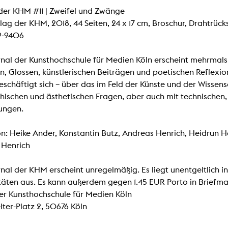
Zentrale Ausleihe
der KHM #11 | Zweifel und Zwänge
rlag der KHM, 2018, 44 Seiten, 24 x 17 cm, Broschur, Drahtrück
BIBLIOTHEK
ÜBER UNS
9-9406
Digitale Bibliothek
Personen
nal der Kunsthochschule für Medien Köln erscheint mehrmals p
, Glossen, künstlerischen Beiträgen und poetischen Reflexio
Filme
Organisation
beschäftigt sich – über das im Feld der Künste und der Wissens
Bücher
Das KHM Logo
hischen und ästhetischen Fragen, aber auch mit technischen
Zeitschriften
Gleichstellung
ungen.
Nützliche Hilfen / Kontakte
Sounds
Förderpreis für FLINTA*
n: Heike Ander, Konstantin Butz, Andreas Henrich, Heidrun Hert
Studium mit Kind
Semesterapparate
 Henrich
Antidiskriminierung
KHM Verlag
Ombudsstellen
nal der KHM erscheint unregelmäßig. Es liegt unentgeltlich in
edition KHM
KHM Journal
täten aus. Es kann außerdem gegen 1.45 EUR Porto in Briefma
AStA und StuPa
LECTURE Reihe
er Kunsthochschule für Medien Köln
Lab Jahrbuch
Freunde der KHM e.V.
off topic
lter-Platz 2, 50676 Köln
Empfehlungen
Partner
Neuerwerbungen