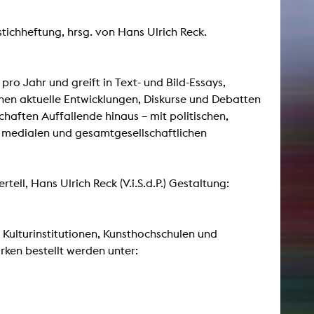
stichheftung, hrsg. von Hans Ulrich Reck.
AKTUELLES
Alle Termine
ro Jahr und greift in Text- und Bild-Essays,
nen aktuelle Entwicklungen, Diskurse und Debatten
Auszeichnungen
chaften Auffallende hinaus – mit politischen,
Festivalteilnahmen
, medialen und gesamtgesellschaftlichen
Karriere
Jobs
Presse
ell, Hans Ulrich Reck (V.i.S.d.P.) Gestaltung:
Pressemitteilungen
Presse Downloads
Lehrende woanders
 Kulturinstitutionen, Kunsthochschulen und
rken bestellt werden unter: