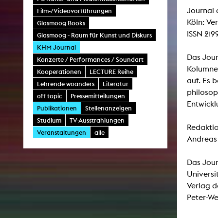
Journal 
Film-/Videovorführungen
Köln: Ve
Glasmoog Books
ARCHIV
ISSN 219
Glasmoog - Raum für Kunst und Diskurs
KHM Journal
Künstlerische Arbeiten Studierende
Das Jour
Konzerte / Performances / Soundart
Kolumnen
KHM Forschung
Kooperationen
LECTURE Reihe
auf. Es 
Lehrende woanders
Literatur
KHM Rundgänge
philosop
off topic
Pressemitteilungen
Veranstaltungen / Mitschnitte
Entwickl
Publikationen
Stellenanzeigen
Schreiben, was kommt
Studium
TV-Ausstrahlungen
Redaktio
Veranstaltungen
alle
Kölsch-Glas-Edition
Andreas
Photoszene an der KHM
Das Jour
25 Jahre KHM / Studiogespräche
Universi
Verlag d
Peter-We