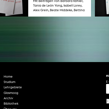
Mit Beiträgen von Barbara Köhler,
Tania de León Yong, Isabell Lorey,
Alex Grein, Beate Middeke, Bettina
Brokemper, Nieves de la Fuente.
N
Home
E-
Studium
Lehrgebiete
Glasmoog
Archiv
Bibliothek