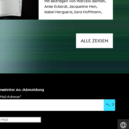
Mit Beiträgen von marcelo alemán,
Anke Eckardt, Jacqueline Hen,
Isabel Herguera, Sara Hoffmann,
Jens Schillmöller, Franziska
Windisch.
ALLE ZEIGEN
ewsletter An-/Abmeldung
Mail-Adresse
*
">