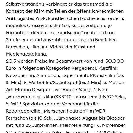
Selbstverständnis verbindet er das transmediale
Konzept der KHM mit Teilen des öffentlich-rechtlichen
Auftrags des WDR: künstlerischen Nachwuchs fördern,
mediales Crossover schaffen, kurze, zeitgemäße
Formate bedienen. "kurzundschön" richtet sich an
Studierende und Auszubildende aus den Bereichen
Fernsehen, Film und Video, der Kunst und
Mediengestaltung.
2013 werden Preise im Gesamtwert von rund 30.000
Euro in folgenden Kategorien vergeben: 1. Kurzfilm:
Kurzspielfilm, Animation, Experimental/Kunst-Film (bis
15 Min.); 2. Werbefilm/Social Spot (bis 3 Min.); 3. Motion
Art: Motion Design + Live-Video/-VJing; 4. Neu:
„walk&watch: kurzkinoXXS“ für Infoscreen (bis 20 Sek.);
5. WDR-Spezialkategorie: Vorspann für die
Reportagereihe „Menschen hautnah“ im WDR-
Fernsehen (bis 10 Sek.). Juryphase: August bis Oktober
mit rund 25 Juror/innen. Preisverleihung: 6. November
2013, Cinenova Kino Köln, Herbrandstr. 11, 50825 Köln.