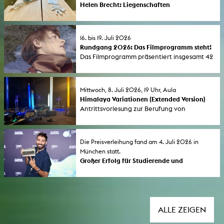
Helen Brecht: Liegenschaften
Preisverleihung und Ausstellungseröffnung:
Die Preisträgerin des KHM-Förderpreises für
Künstlerinnen (FLINTA*) 2026 zeigt neue
16. bis 19. Juli 2026
Arbeiten im Rahmen der Morsbroicher
Rundgang 2026: Das Filmprogramm steht!
Kunsttage zum Jubiläum von 75 Jahre
Das Filmprogramm präsentiert insgesamt 42
Museum Morsbroich . Die Einzelausstellung
aktuelle Filme von Studierenden der
läuft bis 6. September 2026.
Kunsthochschule für Medien Köln (KHM). Die
Vorführungen finden in der Aula der KHM
Mittwoch, 8. Juli 2026, 19 Uhr, Aula
und im Filmforum NRW im Museum Ludwig
Himalaya Variationen (Extended Version)
statt.
Antrittsvorlesung zur Berufung von
Professorin Tina Tonagel. Performance und
Gespräch. Moderation: Prof. Monika Rinck.
Die Preisverleihung fand am 4. Juli 2026 in
München statt.
Großer Erfolg für Studierende und
Absolvent*innen der KHM beim FILMFEST
MÜNCHEN 2026
Der erste lange Dokumentarfilm „If Only the
Year Had 364 Days” des KHM-Studenten
Almourad Aldeeb wurde vom Publikum als
ALLE ZEIGEN
bester internationaler Film mit dem