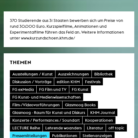
„Audience Award 2026” ausgezeichnet. Drei
Absolventen der Kunsthochschule für
Medien Köln erhielten bedeutende
Jurypreise.
370 Studierende aus 31 Staaten bewerben sich um Preise von
rund 30.000 Euro. Kurzspielfilme, Animationen und
Experimentalfilme führen das Feld an. Weitere Informationen
unter
www.kurzundschoen.khm.de/
THEMEN
Ausstellungen / Kunst
Auszeichnungen
Bibliothek
Diskussion / Vorträge
edition KHM
Festivals
FG exMedia
FG Film und TV
FG Kunst
FG Kunst- und Medienwissenschaften
Film-/Videovorführungen
Glasmoog Books
Glasmoog - Raum für Kunst und Diskurs
KHM Journal
Konzerte / Performances / Soundart
Kooperationen
LECTURE Reihe
Lehrende woanders
Literatur
off topic
Pressemitteilungen
Publikationen
Stellenanzeigen