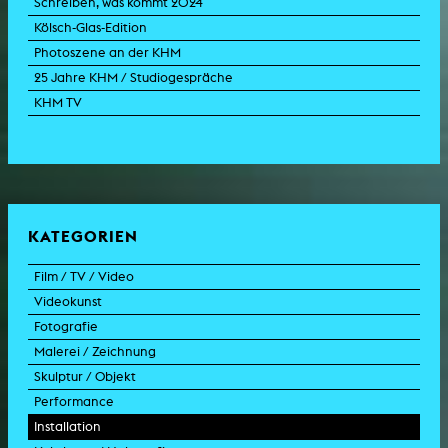
Schreiben, was kommt 2024
Kölsch-Glas-Edition
Photoszene an der KHM
25 Jahre KHM / Studiogespräche
KHM TV
KATEGORIEN
Film / TV / Video
Videokunst
Spielfilm
Fotografie
Dokumentarfilm
Experimentalfilm
Malerei / Zeichnung
Doku-Drama
Videoarbeit
Fotoarbeit
Skulptur / Objekt
Animation
Videoperformance
Dokumentarfotografie
Malerei
Performance
Experimentalfilm
Videoinstallation
Fotoinstallation
Zeichnung
Skulptur
Installation
TV-Format
Videoskulptur
Collage
Objekt
Intervention