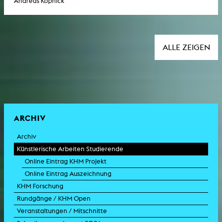
Andreas Köpnick
ALLE ZEIGEN
ARCHIV
Archiv
Künstlerische Arbeiten Studierende
Online Eintrag KHM Projekt
Online Eintrag Auszeichnung
KHM Forschung
Rundgänge / KHM Open
Veranstaltungen / Mitschnitte